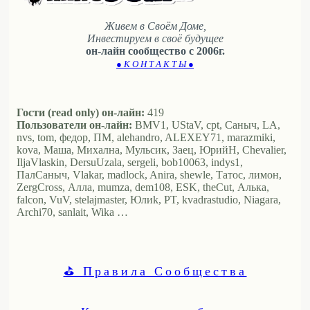
Живем в Своём Доме,
Инвестируем в своё будущее
он-лайн сообщество с 2006г.
● К О Н Т А К Т Ы ●
Гости (read only) он-лайн:
419
Пользователи он-лайн:
BMV1, UStaV, cpt, Саныч, LA,
nvs, tom, федор, ПМ, alehandro, ALEXEY71, marazmiki,
kova, Маша, Михална, Мульсик, Заец, ЮрийН, Chevalier,
IljaVlaskin, DersuUzala, sergeli, bob10063, indys1,
ПалСаныч, Vlakar, madlock, Anira, shewle, Татос, лимон,
ZergCross, Алла, mumza, dem108, ESK, theCut, Алька,
falcon, VuV, stelajmaster, Юлиk, PT, kvadrastudio, Niagara,
Archi70, sanlait, Wika …
⛳ Правила Сообщества