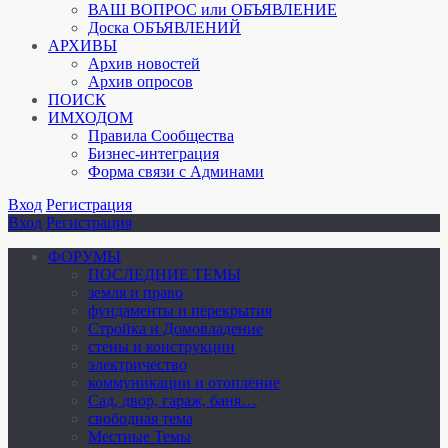
ВАШ ВОПРОС или ОБЪЯВЛЕНИЕ
Доска ОБЪЯВЛЕНИЙ
АРХИВЫ
Архив новостей
Архив опросов
ПОИСК
ИМХОДОМ
Правила Сообщества
Бизнес-интеграция
Форма связи с Админами
Вход
Регистрация
Вход
Регистрация
ФОРУМЫ
ПОСЛЕДНИЕ ТЕМЫ
земля и право
фундаменты и перекрытия
Стройка и Домовладение
стены и конструкции
электричество
коммуникации и отопление
Cад, двор, гараж, баня…
свободная тема
Местные Темы