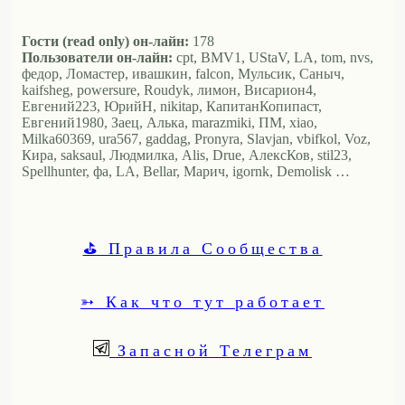
Гости (read only) он-лайн:
178
Пользователи он-лайн:
cpt, BMV1, UStaV, LA, tom, nvs,
федор, Ломастер, ивашкин, falcon, Мульсик, Саныч,
kaifsheg, powersure, Roudyk, лимон, Висариoн4,
Евгений223, ЮрийН, nikitap, КапитанКопипаст,
Евгений1980, Заец, Алька, marazmiki, ПМ, xiao,
Milka60369, ura567, gaddag, Pronyra, Slavjan, vbifkol, Voz,
Кира, saksaul, Людмилка, Alis, Drue, АлексКов, stil23,
Spellhunter, фа, LA, Bellar, Марич, igornk, Demolisk …
⛳ Правила Сообщества
➳ Как что тут работает
Запасной Телеграм