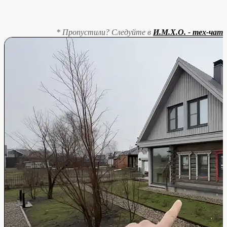
* Пропустили? Следуйте в
И.М.Х.О. - тех-чат