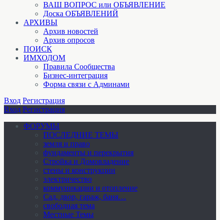
ВАШ ВОПРОС или ОБЪЯВЛЕНИЕ
Доска ОБЪЯВЛЕНИЙ
АРХИВЫ
Архив новостей
Архив опросов
ПОИСК
ИМХОДОМ
Правила Сообщества
Бизнес-интеграция
Форма связи с Админами
Вход
Регистрация
Вход
Регистрация
ФОРУМЫ
ПОСЛЕДНИЕ ТЕМЫ
земля и право
фундаменты и перекрытия
Стройка и Домовладение
стены и конструкции
электричество
коммуникации и отопление
Cад, двор, гараж, баня…
свободная тема
Местные Темы