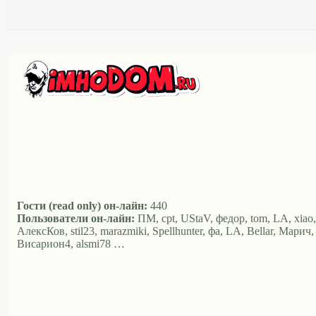
Гости (read only) он-лайн:
440
Пользователи он-лайн:
ПМ, cpt, UStaV, федор, tom, LA, xiao,
АлексКов, stil23, marazmiki, Spellhunter, фа, LA, Bellar, Мари
Висариoн4, alsmi78 …