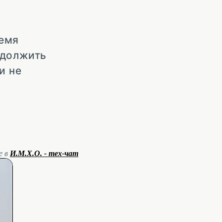
ремя
одолжить
и не
е в
И.М.Х.О. - тех-чат