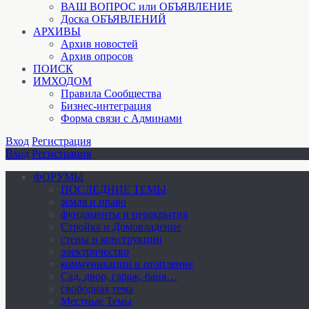
ВАШ ВОПРОС или ОБЪЯВЛЕНИЕ
Доска ОБЪЯВЛЕНИЙ
АРХИВЫ
Архив новостей
Архив опросов
ПОИСК
ИМХОДОМ
Правила Сообщества
Бизнес-интеграция
Форма связи с Админами
Вход
Регистрация
Вход
Регистрация
ФОРУМЫ
ПОСЛЕДНИЕ ТЕМЫ
земля и право
фундаменты и перекрытия
Стройка и Домовладение
стены и конструкции
электричество
коммуникации и отопление
Cад, двор, гараж, баня…
свободная тема
Местные Темы