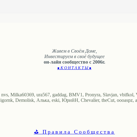
Живем в Своём Доме,
Инвестируем в своё будущее
он-лайн сообщество с 2006г.
● К О Н Т А К Т Ы ●
 nvs, Milka60369, ura567, gaddag, BMV1, Pronyra, Slavjan, vbifkol
ч, igornk, Demolisk, Алька, eski, ЮрийН, Chevalier, theCut, oooaspz
⛳ Правила Сообщества