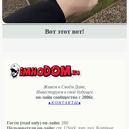
Вот этот вот!
Живем в Своём Доме,
Инвестируем в своё будущее
он-лайн сообщество с 2006г.
● К О Н Т А К Т Ы ●
Гости (read only) он-лайн:
280
Пользователи он-лайн:
cpt, UStaV, tom, nvs, Komissar,