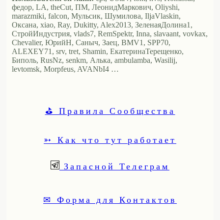
федор, LA, theCut, ПМ, ЛеонидМаркович, Oliyshi,
marazmiki, falcon, Мульсик, Шумилова, IljaVlaskin,
Оксана, xiao, Ray, Dukitty, Alex2013, ЗеленаяДолина1,
СтройИндустрия, vlads7, RemSpektr, Inna, slavaant, vovkax,
Chevalier, ЮрийН, Саныч, Заец, BMV1, SPP70,
ALEXEY71, srv, tret, Shamin, ЕкатеринаТерещенко,
Биполь, RusNz, senkm, Алька, ambulamba, Wasilij,
levtomsk, Morpfeus, AVANbI4 …
⛳ Правила Сообщества
➳ Как что тут работает
Запасной Телеграм
✉ Форма для Контактов