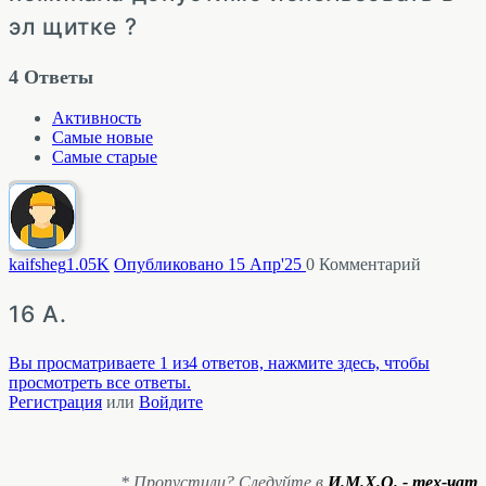
эл щитке ?
4
Ответы
Активность
Самые новые
Самые старые
kaifsheg
1.05K
Опубликовано 15 Апр'25
0
Комментарий
16 А.
Вы просматриваете 1 из4 ответов, нажмите здесь, чтобы
просмотреть все ответы.
Регистрация
или
Войдите
* Пропустили? Следуйте в
И.М.Х.О. - тех-чат