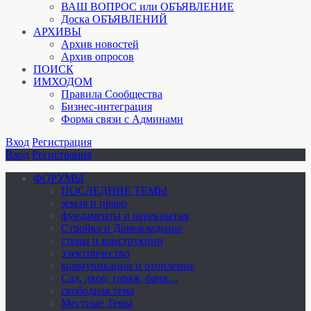
ВАШ ВОПРОС или ОБЪЯВЛЕНИЕ
Доска ОБЪЯВЛЕНИЙ
АРХИВЫ
Архив новостей
Архив опросов
ПОИСК
ИМХОДОМ
Правила Сообщества
Бизнес-интеграция
Форма связи с Админами
Вход
Регистрация
Вход
Регистрация
ФОРУМЫ
ПОСЛЕДНИЕ ТЕМЫ
земля и право
фундаменты и перекрытия
Стройка и Домовладение
стены и конструкции
электричество
коммуникации и отопление
Cад, двор, гараж, баня…
свободная тема
Местные Темы