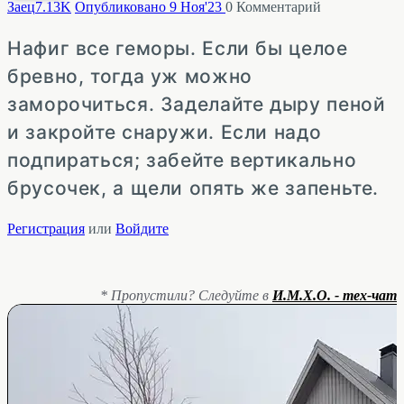
Заец
7.13K
Опубликовано 9 Ноя'23
0
Комментарий
Нафиг все геморы. Если бы целое
бревно, тогда уж можно
заморочиться. Заделайте дыру пеной
и закройте снаружи. Если надо
подпираться; забейте вертикально
брусочек, а щели опять же запеньте.
Регистрация
или
Войдите
* Пропустили? Следуйте в
И.М.Х.О. - тех-чат