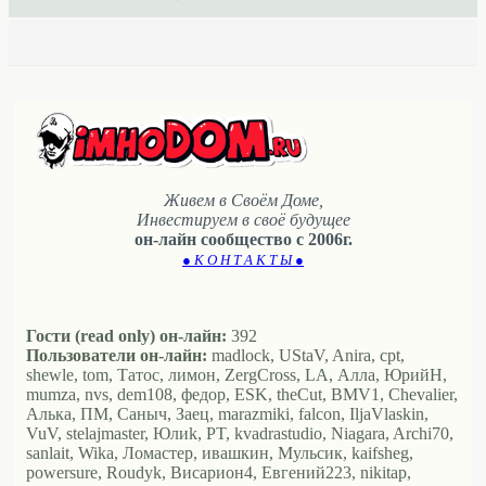
Живем в Своём Доме,
Инвестируем в своё будущее
он-лайн сообщество с 2006г.
● К О Н Т А К Т Ы ●
Гости (read only) он-лайн:
392
Пользователи он-лайн:
madlock, UStaV, Anira, cpt,
shewle, tom, Татос, лимон, ZergCross, LA, Алла, ЮрийН,
mumza, nvs, dem108, федор, ESK, theCut, BMV1, Chevalier,
Алька, ПМ, Саныч, Заец, marazmiki, falcon, IljaVlaskin,
VuV, stelajmaster, Юлиk, PT, kvadrastudio, Niagara, Archi70,
sanlait, Wika, Ломастер, ивашкин, Мульсик, kaifsheg,
powersure, Roudyk, Висариoн4, Евгений223, nikitap,