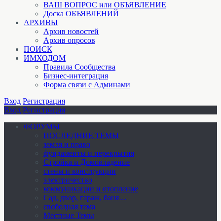
ВАШ ВОПРОС или ОБЪЯВЛЕНИЕ
Доска ОБЪЯВЛЕНИЙ
АРХИВЫ
Архив новостей
Архив опросов
ПОИСК
ИМХОДОМ
Правила Сообщества
Бизнес-интеграция
Форма связи с Админами
Вход
Регистрация
Вход
Регистрация
ФОРУМЫ
ПОСЛЕДНИЕ ТЕМЫ
земля и право
фундаменты и перекрытия
Стройка и Домовладение
стены и конструкции
электричество
коммуникации и отопление
Cад, двор, гараж, баня…
свободная тема
Местные Темы