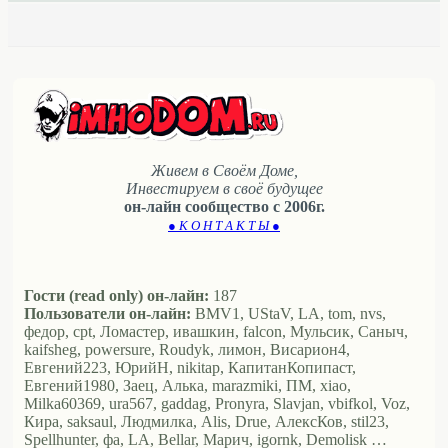
Живем в Своём Доме,
Инвестируем в своё будущее
он-лайн сообщество с 2006г.
● К О Н Т А К Т Ы ●
Гости (read only) он-лайн:
187
Пользователи он-лайн:
BMV1, UStaV, LA, tom, nvs,
федор, cpt, Ломастер, ивашкин, falcon, Мульсик, Саныч,
kaifsheg, powersure, Roudyk, лимон, Висариoн4,
Евгений223, ЮрийН, nikitap, КапитанКопипаст,
Евгений1980, Заец, Алька, marazmiki, ПМ, xiao,
Milka60369, ura567, gaddag, Pronyra, Slavjan, vbifkol, Voz,
Кира, saksaul, Людмилка, Alis, Drue, АлексКов, stil23,
Spellhunter, фа, LA, Bellar, Марич, igornk, Demolisk …