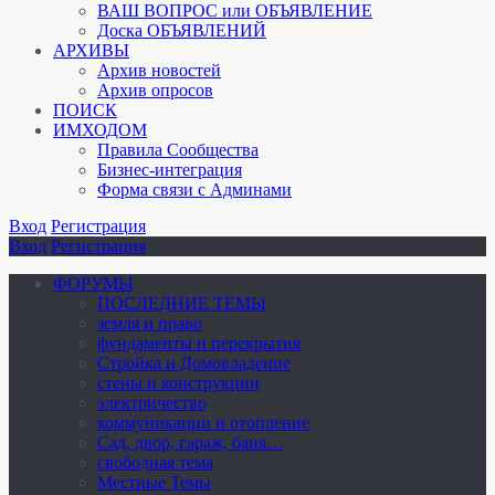
ВАШ ВОПРОС или ОБЪЯВЛЕНИЕ
Доска ОБЪЯВЛЕНИЙ
АРХИВЫ
Архив новостей
Архив опросов
ПОИСК
ИМХОДОМ
Правила Сообщества
Бизнес-интеграция
Форма связи с Админами
Вход
Регистрация
Вход
Регистрация
ФОРУМЫ
ПОСЛЕДНИЕ ТЕМЫ
земля и право
фундаменты и перекрытия
Стройка и Домовладение
стены и конструкции
электричество
коммуникации и отопление
Cад, двор, гараж, баня…
свободная тема
Местные Темы