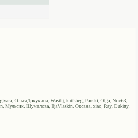
igivara, ОльгаДокукина, Wasilij, kaifsheg, Panski, Olga, Nov63,
 Мульсик, Шумилова, IljaVlaskin, Оксана, xiao, Ray, Dukitty,