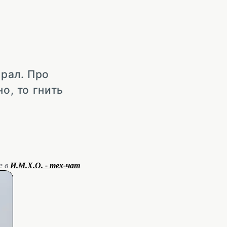
рал. Про
о, то гнить
е в
И.М.Х.О. - тех-чат