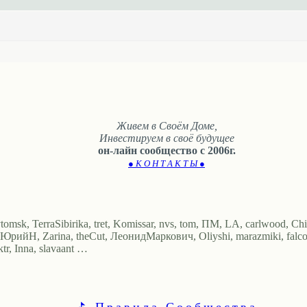
Живем в Своём Доме,
Инвестируем в своё будущее
он-лайн сообщество с 2006г.
● К О Н Т А К Т Ы ●
tomsk, TerraSibirika, tret, Komissar, nvs, tom, ПМ, LA, carlwood, Ch
йН, Zarina, theCut, ЛеонидМаркович, Oliyshi, marazmiki, falcon,
, Inna, slavaant …
⛳ Правила Сообщества