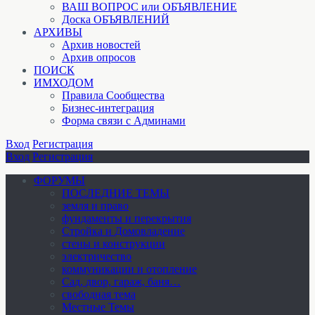
ВАШ ВОПРОС или ОБЪЯВЛЕНИЕ
Доска ОБЪЯВЛЕНИЙ
АРХИВЫ
Архив новостей
Архив опросов
ПОИСК
ИМХОДОМ
Правила Сообщества
Бизнес-интеграция
Форма связи с Админами
Вход
Регистрация
Вход
Регистрация
ФОРУМЫ
ПОСЛЕДНИЕ ТЕМЫ
земля и право
фундаменты и перекрытия
Стройка и Домовладение
стены и конструкции
электричество
коммуникации и отопление
Cад, двор, гараж, баня…
свободная тема
Местные Темы