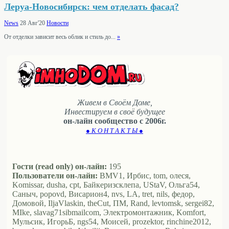
Леруа-Новосибирск: чем отделать фасад?
News
28 Авг'20
Новости
От отделки зависит весь облик и стиль до...
»
Живем в Своём Доме,
Инвестируем в своё будущее
он-лайн сообщество с 2006г.
● К О Н Т А К Т Ы ●
Гости (read only) он-лайн:
195
Пользователи он-лайн:
BMV1, Ирбис, tom, олеся,
Komissar, dusha, cpt, Байкеризсклепа, UStaV, Ольга54,
Саныч, popovd, Висариoн4, nvs, LA, tret, nils, федор,
Домовой, IljaVlaskin, theCut, ПМ, Rand, levtomsk, sergei82,
MIke, slavag71sibmailcom, Электромонтажник, Komfort,
Мульсик, ИгорьБ, ngs54, Моисей, prozektor, rinchine2012,