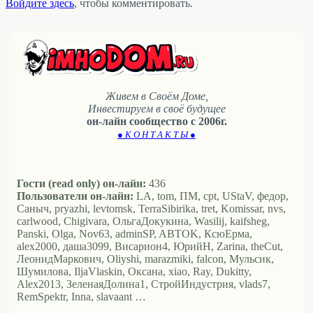
Войдите здесь
, чтобы комментировать.
Живем в Своём Доме,
Инвестируем в своё будущее
он-лайн сообщество с 2006г.
● К О Н Т А К Т Ы ●
Гости (read only) он-лайн:
436
Пользователи он-лайн:
LA, tom, ПМ, cpt, UStaV, федор,
Саныч, pryazhi, levtomsk, TerraSibirika, tret, Komissar, nvs,
carlwood, Chigivara, ОльгаДокукина, Wasilij, kaifsheg,
Panski, Olga, Nov63, adminSP, ABTOK, КсюЕрма,
alex2000, даша3099, Висариoн4, ЮрийН, Zarina, theCut,
ЛеонидМаркович, Oliyshi, marazmiki, falcon, Мульсик,
Шумилова, IljaVlaskin, Оксана, xiao, Ray, Dukitty,
Alex2013, ЗеленаяДолина1, СтройИндустрия, vlads7,
RemSpektr, Inna, slavaant …