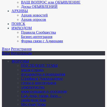
ВАШ ВОПРОС или ОБЪЯВЛЕНИЕ
Доска ОБЪЯВЛЕНИЙ
АРХИВЫ
Архив новостей
Архив опросов
ПОИСК
ИМХОДОМ
Правила Сообщества
Бизнес-интеграция
Форма связи с Админами
Вход
Регистрация
Вход
Регистрация
ФОРУМЫ
ПОСЛЕДНИЕ ТЕМЫ
земля и право
фундаменты и перекрытия
Стройка и Домовладение
стены и конструкции
электричество
коммуникации и отопление
Cад, двор, гараж, баня…
свободная тема
Местные Темы