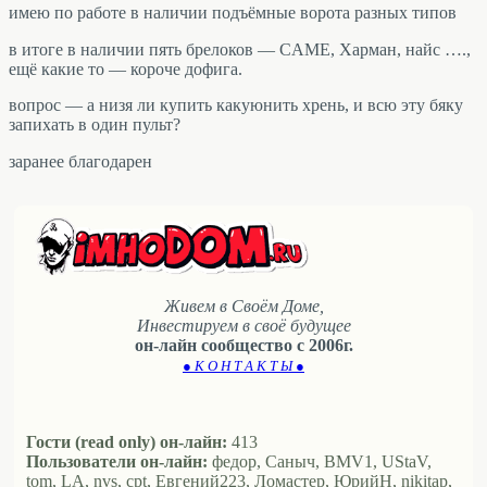
имею по работе в наличии подъёмные ворота разных типов
в итоге в наличии пять брелоков — CAME, Харман, найс ….,
ещё какие то — короче дофига.
вопрос — а низя ли купить какуюнить хрень, и всю эту бяку
запихать в один пульт?
заранее благодарен
Живем в Своём Доме,
Инвестируем в своё будущее
он-лайн сообщество с 2006г.
● К О Н Т А К Т Ы ●
Гости (read only) он-лайн:
413
Пользователи он-лайн:
федор, Саныч, BMV1, UStaV,
tom, LA, nvs, cpt, Евгений223, Ломастер, ЮрийН, nikitap,