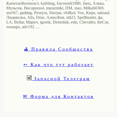
КапитанКопипаст, kaifsheg, Евгений1980, Заец, Алька,
Мульсик, Висариoн4, marazmiki, ПМ, xiao, Milka60369,
ura567, gaddag, Pronyra, Slavjan, vbifkol, Voz, Кира, saksaul,
Людмилка, Alis, Drue, АлексКов, stil23, Spellhunter, фа,
LA, Bellar, Марич, igornk, Demolisk, eski, Chevalier, theCut,
oooaspz, adv192 …
⛳ Правила Сообщества
➳ Как что тут работает
Запасной Телеграм
✉ Форма для Контактов