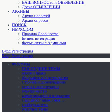
ВАШ ВОПРОС или ОБЪЯВЛЕНИЕ
Доска ОБЪЯВЛЕНИЙ
АРХИВЫ
Архив новостей
Архив опросов
ПОИСК
ИМХОДОМ
Правила Сообщества
Бизнес-интеграция
Форма связи с Админами
Вход
Регистрация
Вход
Регистрация
ФОРУМЫ
ПОСЛЕДНИЕ ТЕМЫ
земля и право
фундаменты и перекрытия
Стройка и Домовладение
стены и конструкции
электричество
коммуникации и отопление
Cад, двор, гараж, баня…
свободная тема
Местные Темы