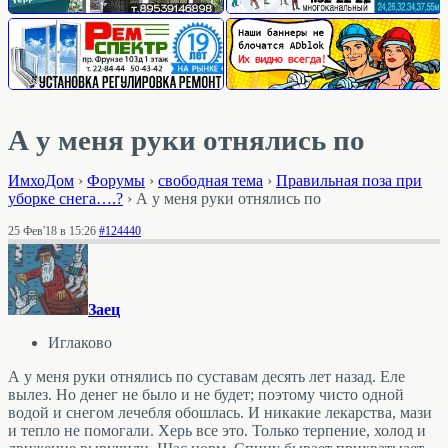
А у меня руки отнялись по
ИмхоДом
›
Форумы
›
свободная тема
›
Правильная поза при
уборке снега….?
›
А у меня руки отнялись по
25 Фев'18 в 15:26
#124440
Заец
Иглаково
А у меня руки отнялись по суставам десять лет назад. Еле
вылез. Но денег не было и не будет; поэтому чисто одной
водой и снегом лечебля обошлась. И никакие лекарства, мази
и тепло не помогали. Херь все это. Только терпение, холод и