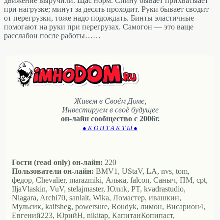
движение выручили. Щас норм. Спину бывает прихватыает
при нагрузке; минут за десять проходит. Руки бывает сводит
от перегрузки, тоже надо подождать. Бинты эластичные
помогают на руки при перегрузах. Самогон — это ваще
расслабон после работы……
Живем в Своём Доме,
Инвестируем в своё будущее
он-лайн сообщество с 2006г.
● К О Н Т А К Т Ы ●
Гости (read only) он-лайн:
220
Пользователи он-лайн:
BMV1, UStaV, LA, nvs, tom,
федор, Chevalier, marazmiki, Алька, falcon, Саныч, ПМ, cpt,
IljaVlaskin, VuV, stelajmaster, Юлиk, PT, kvadrastudio,
Niagara, Archi70, sanlait, Wika, Ломастер, ивашкин,
Мульсик, kaifsheg, powersure, Roudyk, лимон, Висариoн4,
Евгений223, ЮрийН, nikitap, КапитанКопипаст,