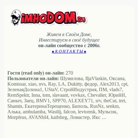
Живем в Своём Доме,
Инвестируем в своё будущее
он-лайн сообщество с 2006г.
● К О Н Т А К Т Ы ●
Гости (read only) он-лайн:
270
Пользователи он-лайн:
Шумилова, IljaVlaskin, Оксана,
Komissar, xiao, nvs, Ray, LA, Dukitty, федор, Alex2013, cpt,
ЗеленаяДолина1, UStaV, СтройИндустрия, ПМ, vlads7,
RemSpektr, Inna, tom, slavaant, vovkax, Chevalier, ЮрийН,
Саныч, Заец, BMV1, SPP70, ALEXEY71, srv, theCut, tret,
Shamin, ЕкатеринаТерещенко, Биполь, RusNz, senkm,
Алька, ambulamba, Wasilij, falcon, levtomsk, Мульсик,
Morpfeus, AVANbI4, kaifsheg, Ломастер, Икс …