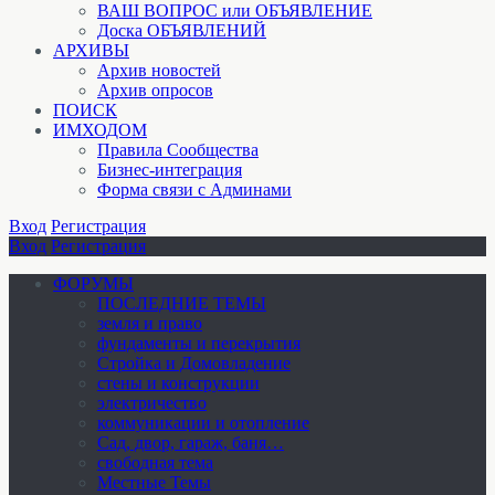
ВАШ ВОПРОС или ОБЪЯВЛЕНИЕ
Доска ОБЪЯВЛЕНИЙ
АРХИВЫ
Архив новостей
Архив опросов
ПОИСК
ИМХОДОМ
Правила Сообщества
Бизнес-интеграция
Форма связи с Админами
Вход
Регистрация
Вход
Регистрация
ФОРУМЫ
ПОСЛЕДНИЕ ТЕМЫ
земля и право
фундаменты и перекрытия
Стройка и Домовладение
стены и конструкции
электричество
коммуникации и отопление
Cад, двор, гараж, баня…
свободная тема
Местные Темы