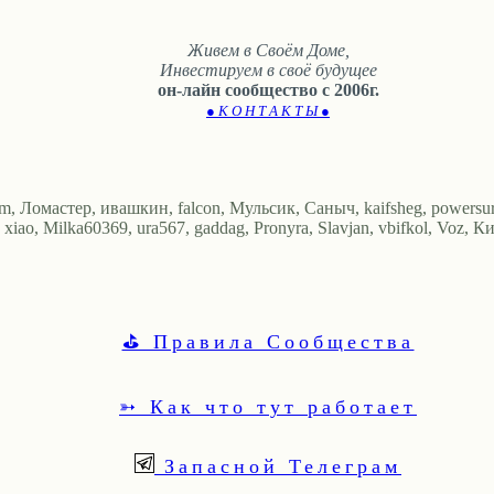
Живем в Своём Доме,
Инвестируем в своё будущее
он-лайн сообщество с 2006г.
● К О Н Т А К Т Ы ●
om, Ломастер, ивашкин, falcon, Мульсик, Саныч, kaifsheg, powers
, Milka60369, ura567, gaddag, Pronyra, Slavjan, vbifkol, Voz, Кира
⛳ Правила Сообщества
➳ Как что тут работает
Запасной Телеграм