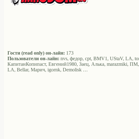
Гости (read only) он-лайн:
173
Пользователи он-лайн:
nvs, федор, cpt, BMV1, UStaV, LA, t
КапитанКопипаст, Евгений1980, Заец, Алька, marazmiki, ПМ, xiao
LA, Bellar, Марич, igornk, Demolisk …