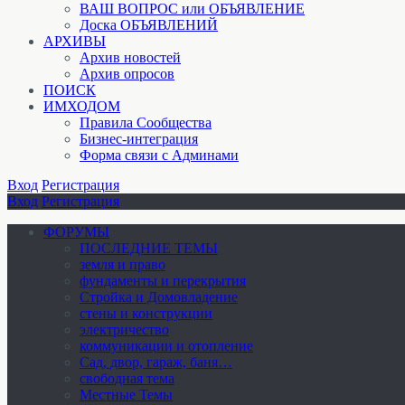
ВАШ ВОПРОС или ОБЪЯВЛЕНИЕ
Доска ОБЪЯВЛЕНИЙ
АРХИВЫ
Архив новостей
Архив опросов
ПОИСК
ИМХОДОМ
Правила Сообщества
Бизнес-интеграция
Форма связи с Админами
Вход
Регистрация
Вход
Регистрация
ФОРУМЫ
ПОСЛЕДНИЕ ТЕМЫ
земля и право
фундаменты и перекрытия
Стройка и Домовладение
стены и конструкции
электричество
коммуникации и отопление
Cад, двор, гараж, баня…
свободная тема
Местные Темы