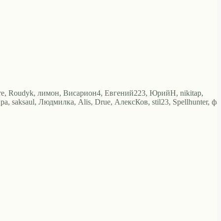
ure, Roudyk, лимон, Висариoн4, Евгений223, ЮрийН, nikitap,
, saksaul, Людмилка, Alis, Drue, АлексКов, stil23, Spellhunter, фа