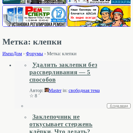
Метка: клепки
ИмхоДом
›
Форумы
›
Метка: клепки
Удалить заклепки без
рассверливания — 5
способов
Автор:
Master
in:
свободная тема
☆ 8 ´
4 года назад
Заклепочник не
откусывает стержень
клёпки. Что делать?