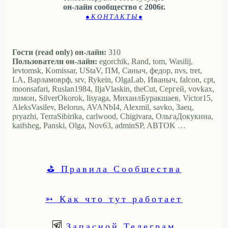
он-лайн сообщество с 2006г.
● К О Н Т А К Т Ы ●
Гости (read only) он-лайн:
310
Пользователи он-лайн:
egorchik, Rand, tom, Wasilij,
levtomsk, Komissar, UStaV, ПМ, Саныч, федор, nvs, tret,
LA, Варламоврф, srv, Rykein, OlgaLab, Иваныч, falcon, cpt,
moonsafari, Ruslan1984, IljaVlaskin, theCut, Сергей, vovkax,
лимон, SilverOkorok, lisyaga, МихаилБуракшаев, Victor15,
AleksVasilev, Belorus, AVANbI4, Alexmil, savko, Заец,
pryazhi, TerraSibirika, carlwood, Chigivara, ОльгаДокукина,
kaifsheg, Panski, Olga, Nov63, adminSP, ABTOK …
⛳ Правила Сообщества
➳ Как что тут работает
Запасной Телеграм