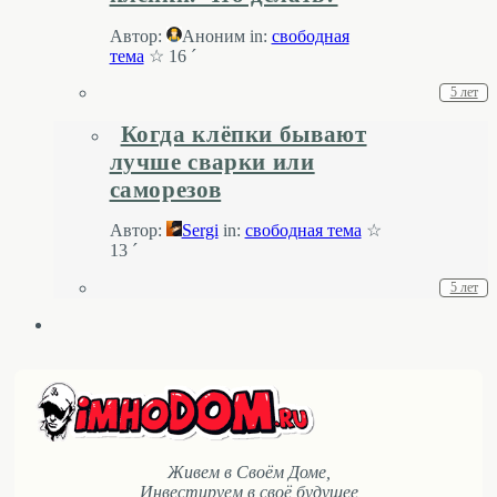
Автор:
Аноним
in:
свободная
тема
☆ 16 ´
5 лет
Когда клёпки бывают
лучше сварки или
саморезов
Автор:
Sergi
in:
свободная тема
☆
13 ´
5 лет
Живем в Своём Доме,
Инвестируем в своё будущее