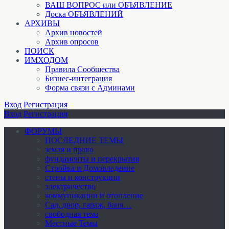
ВАШ ВОПРОС или ОБЪЯВЛЕНИЕ
Доска ОБЪЯВЛЕНИЙ
АРХИВЫ
Архив новостей
Архив опросов
ПОИСК
ИМХОДОМ
Правила Сообщества
Бизнес-интеграция
Форма связи с Админами
Вход
Регистрация
Вход
Регистрация
ФОРУМЫ
ПОСЛЕДНИЕ ТЕМЫ
земля и право
фундаменты и перекрытия
Стройка и Домовладение
стены и конструкции
электричество
коммуникации и отопление
Cад, двор, гараж, баня…
свободная тема
Местные Темы