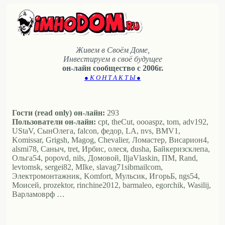
Живем в Своём Доме,
Инвестируем в своё будущее
он-лайн сообщество с 2006г.
● К О Н Т А К Т Ы ●
Гости (read only) он-лайн:
293
Пользователи он-лайн:
cpt, theCut, oooaspz, tom, adv192,
UStaV, СынОлега, falcon, федор, LA, nvs, BMV1,
Komissar, Grigsh, Magog, Chevalier, Ломастер, Висариoн4,
alsmi78, Саныч, tret, Ирбис, олеся, dusha, Байкеризсклепа,
Ольга54, popovd, nils, Домовой, IljaVlaskin, ПМ, Rand,
levtomsk, sergei82, MIke, slavag71sibmailcom,
Электромонтажник, Komfort, Мульсик, ИгорьБ, ngs54,
Моисей, prozektor, rinchine2012, barmaleo, egorchik, Wasilij,
Варламоврф …