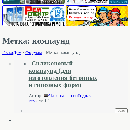
Метка: компаунд
ИмхоДом
›
Форумы
›
Метка: компаунд
Силиконовый
компаунд (для
изготовления бетонных
и гипсовых форм)
Автор:
Alabama
in:
свободная
тема
☆ 1 ´
5 лет