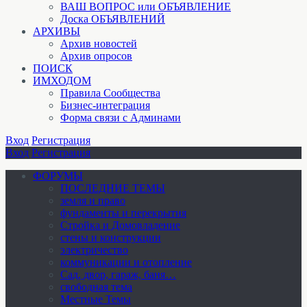
ВАШ ВОПРОС или ОБЪЯВЛЕНИЕ
Доска ОБЪЯВЛЕНИЙ
АРХИВЫ
Архив новостей
Архив опросов
ПОИСК
ИМХОДОМ
Правила Сообщества
Бизнес-интеграция
Форма связи с Админами
Вход
Регистрация
Вход
Регистрация
ФОРУМЫ
ПОСЛЕДНИЕ ТЕМЫ
земля и право
фундаменты и перекрытия
Стройка и Домовладение
стены и конструкции
электричество
коммуникации и отопление
Cад, двор, гараж, баня…
свободная тема
Местные Темы