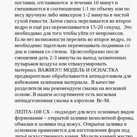
поставки, отстаиваются в течении 10 минут и
смешиваются в соотношении 1:1 по объему или по
весу вручную либо миксером 1-2 минуты в чистой
сухой ёмкости. Затем смесь переливается во второе
ведро и ещё раз перемешивается 15-20 секунд. Это
необходимо для того чтобы уйти от непромесов.
Если нет возможности перелить во второе ведро, то
необходимо тщательно перемешивать поднимая со
дна и снимая со стенок. Целесообразно после
смешения дать 2-3 минуты на выход захваченных
пузырьков воздуха или отвакуумировать
материал. ВАЖНО!!! МОДЕЛЬ И ОСНАСТКА
предварительно обрабатывается антиадгезивом для
избежания залипания материала. В качестве
разделителя мы рекомендуем смазки на восковой
основе. В нашем ассортименте есть восковая
антиадгезионная смазка в аэрозоли Вс-М.
ЛЕПТА-108 СХ – подходит для всех основных видов
формования – открытой заливки монолитной формы,
обмазки и заливки под кожух. Открытая заливка в
основном применяется для изготовления форм под
литьё искусственного камня. Модели камней жестко