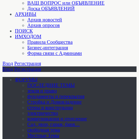
ВАШ ВОПРОС или ОБЪЯВЛЕНИЕ
Доска ОБЪЯВЛЕНИЙ
АРХИВЫ
Архив новостей
Архив опросов
ПОИСК
ИМХОДОМ
Правила Сообщества
Бизнес-интеграция
Форма связи с Админами
Вход
Регистрация
Вход
Регистрация
ФОРУМЫ
ПОСЛЕДНИЕ ТЕМЫ
земля и право
фундаменты и перекрытия
Стройка и Домовладение
стены и конструкции
электричество
коммуникации и отопление
Cад, двор, гараж, баня…
свободная тема
Местные Темы