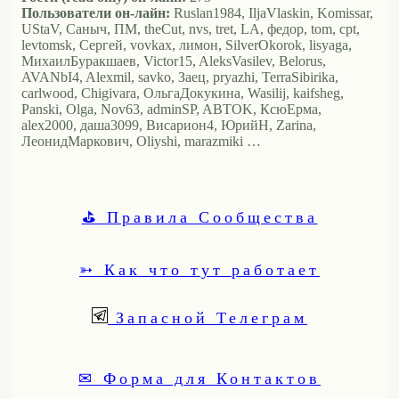
Пользователи он-лайн:
Ruslan1984, IljaVlaskin, Komissar,
UStaV, Саныч, ПМ, theCut, nvs, tret, LA, федор, tom, cpt,
levtomsk, Сергей, vovkax, лимон, SilverOkorok, lisyaga,
МихаилБуракшаев, Victor15, AleksVasilev, Belorus,
AVANbI4, Alexmil, savko, Заец, pryazhi, TerraSibirika,
carlwood, Chigivara, ОльгаДокукина, Wasilij, kaifsheg,
Panski, Olga, Nov63, adminSP, ABTOK, КсюЕрма,
alex2000, даша3099, Висариoн4, ЮрийН, Zarina,
ЛеонидМаркович, Oliyshi, marazmiki …
⛳ Правила Сообщества
➳ Как что тут работает
Запасной Телеграм
✉ Форма для Контактов