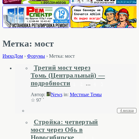
Метка: мост
ИмхоДом
›
Форумы
›
Метка: мост
Третий мост через
Томь (Центральный) —
подробности
…
1
2
4
5
Автор:
News
in:
Местные Темы
☆ 97 ´
4 месяца
Стройка: четвертый
мост через Обь в
Новосибирске
1
2
3