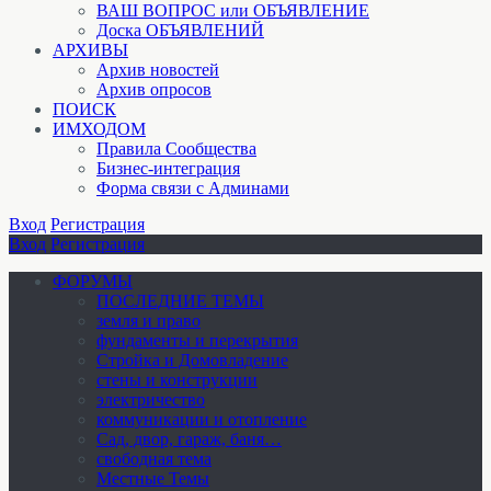
ВАШ ВОПРОС или ОБЪЯВЛЕНИЕ
Доска ОБЪЯВЛЕНИЙ
АРХИВЫ
Архив новостей
Архив опросов
ПОИСК
ИМХОДОМ
Правила Сообщества
Бизнес-интеграция
Форма связи с Админами
Вход
Регистрация
Вход
Регистрация
ФОРУМЫ
ПОСЛЕДНИЕ ТЕМЫ
земля и право
фундаменты и перекрытия
Стройка и Домовладение
стены и конструкции
электричество
коммуникации и отопление
Cад, двор, гараж, баня…
свободная тема
Местные Темы