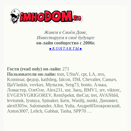
Живем в Своём Доме,
Инвестируем в своё будущее
он-лайн сообщество с 2006г.
● К О Н Т А К Т Ы ●
Гости (read only) он-лайн:
271
Пользователи он-лайн:
tom, UStaV, cpt, LA, nvs,
Komissar, федор, kaifsheg, falcon, ПМ, Chevalier, Саныч,
IljaVlaskin, vovkax, Мульсик, Serg73, bonto, Алька,
Ломастер, ОлеОле, Alex231, usr, Заец, BMV1, srv, viktorc,
EVGENYGRIGOREV, RemSpektr, theCut, tret, AVANbI4,
levtomsk, lyutaya, Spinaker, Батк, Wasilij, nunki, Динамит,
alex0305w, Salomander, Allor, Yulia, АндрейПпокровский,
Anton3007, Lelich, Gabhar, Tasha, SPP70 …