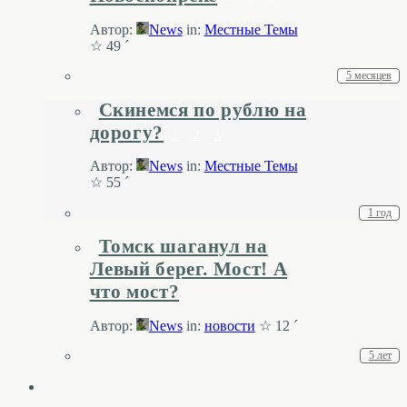
Автор:
News
in:
Местные Темы
☆ 49 ´
5 месяцев
Скинемся по рублю на
дорогу?
1
2
3
Автор:
News
in:
Местные Темы
☆ 55 ´
1 год
Томск шаганул на
Левый берег. Мост! А
что мост?
Автор:
News
in:
новости
☆ 12 ´
5 лет