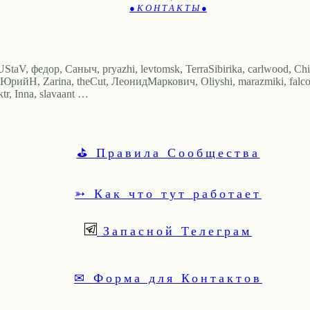
● К О Н Т А К Т Ы ●
 UStaV, федор, Саныч, pryazhi, levtomsk, TerraSibirika, carlwood, Ch
йН, Zarina, theCut, ЛеонидМаркович, Oliyshi, marazmiki, falcon,
, Inna, slavaant …
⛳ Правила Сообщества
➳ Как что тут работает
Запасной Телеграм
✉ Форма для Контактов