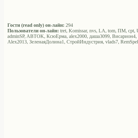
Гости (read only) он-лайн:
294
Пользователи он-лайн:
tret, Komissar, nvs, LA, tom, ПМ, cpt,
adminSP, ABTOK, КсюЕрма, alex2000, даша3099, Висариoн4, Юри
Alex2013, ЗеленаяДолина1, СтройИндустрия, vlads7, RemSpektr