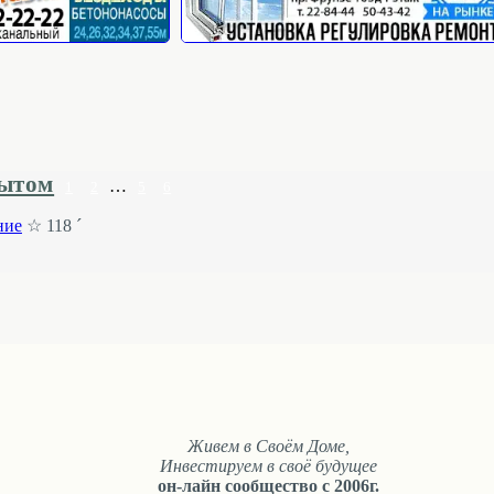
пытом
…
1
2
5
6
ние
☆ 118 ´
Живем в Своём Доме,
Инвестируем в своё будущее
он-лайн сообщество с 2006г.