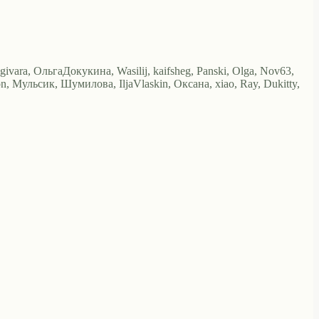
igivara, ОльгаДокукина, Wasilij, kaifsheg, Panski, Olga, Nov63,
 Мульсик, Шумилова, IljaVlaskin, Оксана, xiao, Ray, Dukitty,