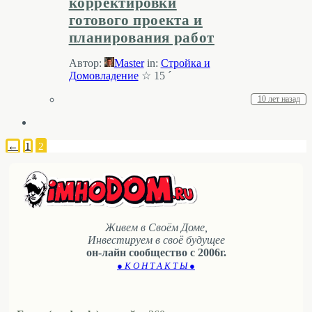
корректировки
готового проекта и
планирования работ
Автор:
Master
in:
Стройка и
Домовладение
☆ 15 ´
10 лет назад
←
1
2
Живем в Своём Доме,
Инвестируем в своё будущее
он-лайн сообщество с 2006г.
● К О Н Т А К Т Ы ●