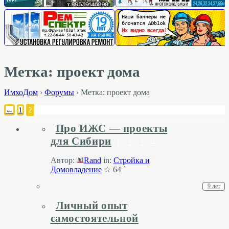
Метка: проект дома
ИмхоДом
›
Форумы
›
Метка: проект дома
←
1
2
Про ИЖС — проекты
для Сибири
1
2
3
4
Автор:
Rand
in:
Стройка и
Домовладение
☆ 64 ´
9 лет
Личный опыт
самостоятельной