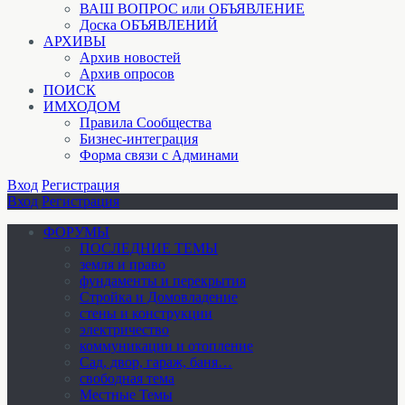
ВАШ ВОПРОС или ОБЪЯВЛЕНИЕ
Доска ОБЪЯВЛЕНИЙ
АРХИВЫ
Архив новостей
Архив опросов
ПОИСК
ИМХОДОМ
Правила Сообщества
Бизнес-интеграция
Форма связи с Админами
Вход
Регистрация
Вход
Регистрация
ФОРУМЫ
ПОСЛЕДНИЕ ТЕМЫ
земля и право
фундаменты и перекрытия
Стройка и Домовладение
стены и конструкции
электричество
коммуникации и отопление
Cад, двор, гараж, баня…
свободная тема
Местные Темы