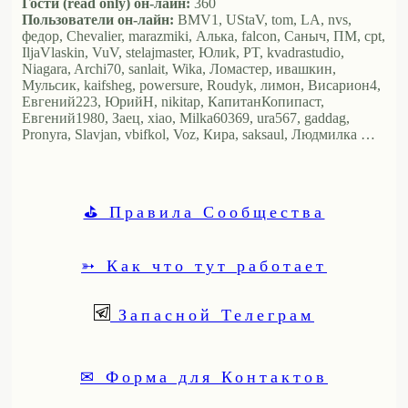
Гости (read only) он-лайн:
360
Пользователи он-лайн:
BMV1, UStaV, tom, LA, nvs,
федор, Chevalier, marazmiki, Алька, falcon, Саныч, ПМ, cpt,
IljaVlaskin, VuV, stelajmaster, Юлиk, PT, kvadrastudio,
Niagara, Archi70, sanlait, Wika, Ломастер, ивашкин,
Мульсик, kaifsheg, powersure, Roudyk, лимон, Висариoн4,
Евгений223, ЮрийН, nikitap, КапитанКопипаст,
Евгений1980, Заец, xiao, Milka60369, ura567, gaddag,
Pronyra, Slavjan, vbifkol, Voz, Кира, saksaul, Людмилка …
⛳ Правила Сообщества
➳ Как что тут работает
Запасной Телеграм
✉ Форма для Контактов