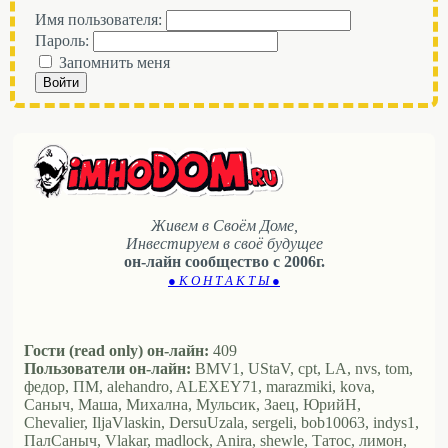
Имя пользователя:
Пароль:
Запомнить меня
Войти
Живем в Своём Доме,
Инвестируем в своё будущее
он-лайн сообщество с 2006г.
● К О Н Т А К Т Ы ●
Гости (read only) он-лайн:
409
Пользователи он-лайн:
BMV1, UStaV, cpt, LA, nvs, tom,
федор, ПМ, alehandro, ALEXEY71, marazmiki, kova,
Саныч, Маша, Михална, Мульсик, Заец, ЮрийН,
Chevalier, IljaVlaskin, DersuUzala, sergeli, bob10063, indys1,
ПалСаныч, Vlakar, madlock, Anira, shewle, Татос, лимон,