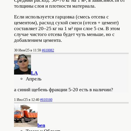
Средний расход: 50–70 кг на 1 м², в зависимости от
толщины слоя и плотности материала.
Если используется гарцовка (смесь отсева с
цементом), расход сухой смеси (отсев + цемент)
составляет 20–25 кг на 1 м² при слое 5 см. В этом
случае чистого отсева будет чуть меньше, но с
добавлением цемента.
30 Июн'25 в 11:59
#610082
LA
Апрель
а синий щебень фракции 5-20 есть в наличии?
1 Июл'25 в 12:40
#610160
ben