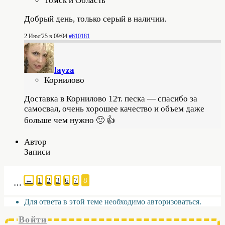
Томск и Область
Добрый день, только серый в наличии.
2 Июл'25 в 09:04
#610181
layza
Корнилово
Доставка в Корнилово 12т. песка — спасибо за
самосвал, очень хорошее качество и объем даже
больше чем нужно 🙂 👍
Автор
Записи
←
1
2
3
6
7
8
…
Для ответа в этой теме необходимо авторизоваться.
Войти