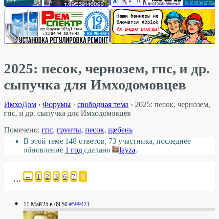
2025: песок, чернозем, гпс, и др.
сыпучка для Имходомовцев
ИмхоДом
›
Форумы
›
свободная тема
›
2025: песок, чернозем,
гпс, и др. сыпучка для Имходомовцев
Помечено:
гпс
,
грунты
,
песок
,
щебень
В этой теме 148 ответов, 73 участника, последнее
обновление
1 год
сделано
layza
.
←
1
2
3
6
7
8
…
11 Май'25 в 09:50
#599423