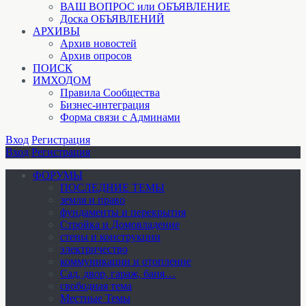
ВАШ ВОПРОС или ОБЪЯВЛЕНИЕ
Доска ОБЪЯВЛЕНИЙ
АРХИВЫ
Архив новостей
Архив опросов
ПОИСК
ИМХОДОМ
Правила Сообщества
Бизнес-интеграция
Форма связи с Админами
Вход
Регистрация
Вход
Регистрация
ФОРУМЫ
ПОСЛЕДНИЕ ТЕМЫ
земля и право
фундаменты и перекрытия
Стройка и Домовладение
стены и конструкции
электричество
коммуникации и отопление
Cад, двор, гараж, баня…
свободная тема
Местные Темы