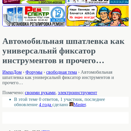
Автомобильная шпатлевка как
универсальнй фиксатор
инструментов и прочего…
ИмхоДом
›
Форумы
›
свободная тема
›
Автомобильная
шпатлевка как универсальнй фиксатор инструментов и
прочего…
Помечено:
своими руками
,
электроинструмент
В этой теме 0 ответов, 1 участник, последнее
обновление
4 года
сделано
Master
.