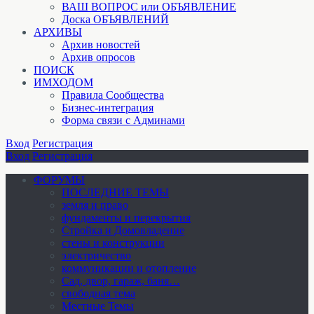
ВАШ ВОПРОС или ОБЪЯВЛЕНИЕ
Доска ОБЪЯВЛЕНИЙ
АРХИВЫ
Архив новостей
Архив опросов
ПОИСК
ИМХОДОМ
Правила Сообщества
Бизнес-интеграция
Форма связи с Админами
Вход
Регистрация
Вход
Регистрация
ФОРУМЫ
ПОСЛЕДНИЕ ТЕМЫ
земля и право
фундаменты и перекрытия
Стройка и Домовладение
стены и конструкции
электричество
коммуникации и отопление
Cад, двор, гараж, баня…
свободная тема
Местные Темы