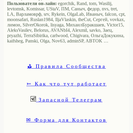
Пользователи он-лайн:
egorchik, Rand, tom, Wasilij,
levtomsk, Komissar, UStaV, ПМ, Саныч, федор, nvs, tret,
LA, Варламоврф, srv, Rykein, OlgaLab, Иваныч, falcon, cpt,
moonsafari, Ruslan1984, IljaVlaskin, theCut, Сергей, vovkax,
лимон, SilverOkorok, lisyaga, МихаилБуракшаев, Victor15,
AleksVasilev, Belorus, AVANbI4, Alexmil, savko, Заец,
pryazhi, TerraSibirika, carlwood, Chigivara, ОльгаДокукина,
kaifsheg, Panski, Olga, Nov63, adminSP, ABTOK …
⛳ Правила Сообщества
➳ Как что тут работает
Запасной Телеграм
✉ Форма для Контактов