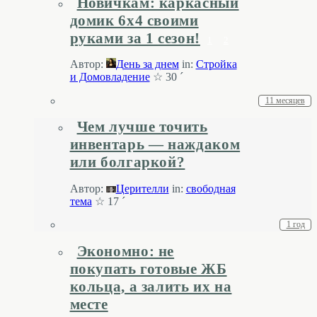
Новичкам: каркасный
домик 6х4 своими
руками за 1 сезон!
1
2
Автор:
День за днем
in:
Стройка
и Домовладение
☆ 30 ´
11 месяцев
Чем лучше точить
инвентарь — наждаком
или болгаркой?
Автор:
Церителли
in:
свободная
тема
☆ 17 ´
1 год
Экономно: не
покупать готовые ЖБ
кольца, а залить их на
месте