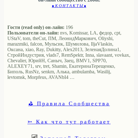
● К О Н Т А К Т Ы ●
Гости (read only) он-лайн:
196
Пользователи он-лайн:
nvs, Komissar, LA, федор, cpt,
UStaV, tom, theCut, ПМ, ЛеонидМаркович, Oliyshi,
marazmiki, falcon, Мульсик, Шумилова, IljaVlaskin,
Оксана, xiao, Ray, Dukitty, Alex2013, ЗеленаяДолина1,
СтройИндустрия, vlads7, RemSpektr, Inna, slavaant, vovkax,
Chevalier, ЮрийН, Саныч, Заец, BMV1, SPP70,
ALEXEY71, srv, tret, Shamin, ЕкатеринаТерещенко,
Биполь, RusNz, senkm, Алька, ambulamba, Wasilij,
levtomsk, Morpfeus, AVANbI4 …
⛳ Правила Сообщества
➳ Как что тут работает
Запасной Телеграм