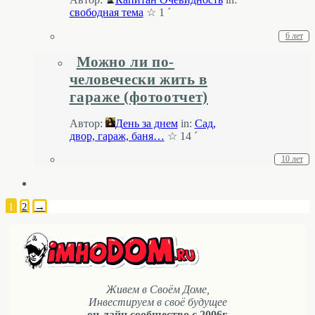
свободная тема
☆ 1 ´
6 лет
Можно ли по-
человечески жить в
гараже (фотоотчет)
Автор:
День за днем
in:
Cад,
двор, гараж, баня…
☆ 14 ´
10 лет
1
2
→
Живем в Своём Доме,
Инвестируем в своё будущее
он-лайн сообщество с 2006г.