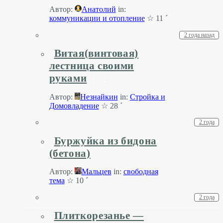
Автор:
Анатолий
in:
коммуникации и отопление
☆ 11 ´
2 года назад
Витая(винтовая)
лестница своими
руками
1
2
Автор:
Незнайкин
in:
Стройка и
Домовладение
☆ 28 ´
2 года
Буржуйка из бидона
(бетона)
Автор:
Мальцев
in:
свободная
тема
☆ 10 ´
2 года
Плиткорезанье —