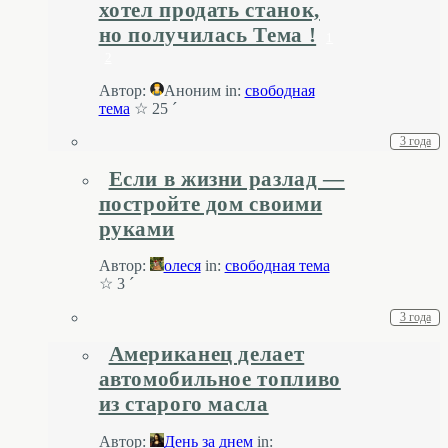
хотел продать станок,
но получилась Тема !
1
2
Автор:
Аноним
in:
свободная
тема
☆ 25 ´
3 года
Если в жизни разлад —
постройте дом своими
руками
Автор:
олеся
in:
свободная тема
☆ 3 ´
3 года
Американец делает
автомобильное топливо
из старого масла
Автор:
День за днем
in: