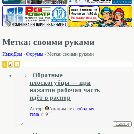
Метка: своими руками
ИмхоДом
›
Форумы
›
Метка: своими руками
1
2
→
Обратные
плоскогубцы — при
нажатии рабочая часть
идёт в распор
Автор:
Аноним
in:
свободная
тема
☆ 9 ´
2 месяца