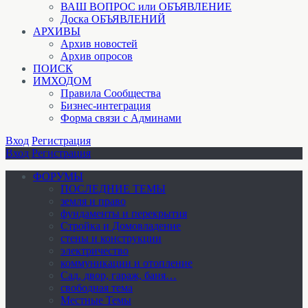
ВАШ ВОПРОС или ОБЪЯВЛЕНИЕ
Доска ОБЪЯВЛЕНИЙ
АРХИВЫ
Архив новостей
Архив опросов
ПОИСК
ИМХОДОМ
Правила Сообщества
Бизнес-интеграция
Форма связи с Админами
Вход
Регистрация
Вход
Регистрация
ФОРУМЫ
ПОСЛЕДНИЕ ТЕМЫ
земля и право
фундаменты и перекрытия
Стройка и Домовладение
стены и конструкции
электричество
коммуникации и отопление
Cад, двор, гараж, баня…
свободная тема
Местные Темы