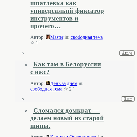
шпатлевка как
универсальнй фиксатор
инструментов и
прочего…
Автор:
Master
in:
свободная тема
☆ 1 ´
4 года
Как там в Белоруссии
с ижс?
Автор:
День за днем
in:
свободная тема
☆ 2 ´
5 лет
Сломался домкрат —
делаем новый из старой
шины.
Автор:
Капитан Очевидность
in: