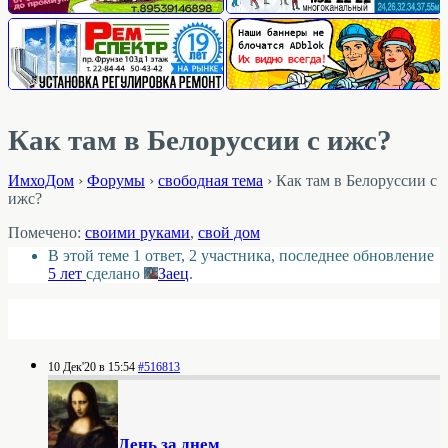
Как там в Белоруссии с ижс?
ИмхоДом
›
Форумы
›
свободная тема
›
Как там в Белоруссии с
ижс?
Помечено:
своими руками
,
свой дом
В этой теме 1 ответ, 2 участника, последнее обновление
5 лет
сделано
Заец
.
10 Дек'20 в 15:54
#516813
День за днем