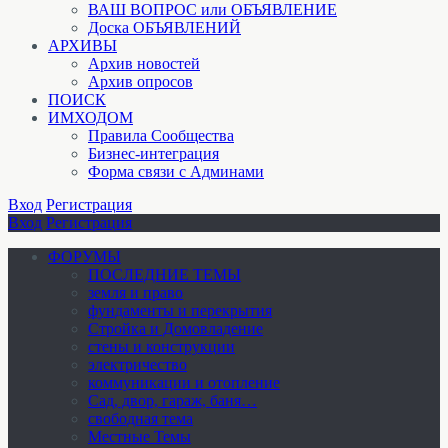
ВАШ ВОПРОС или ОБЪЯВЛЕНИЕ
Доска ОБЪЯВЛЕНИЙ
АРХИВЫ
Архив новостей
Архив опросов
ПОИСК
ИМХОДОМ
Правила Сообщества
Бизнес-интеграция
Форма связи с Админами
Вход
Регистрация
Вход
Регистрация
ФОРУМЫ
ПОСЛЕДНИЕ ТЕМЫ
земля и право
фундаменты и перекрытия
Стройка и Домовладение
стены и конструкции
электричество
коммуникации и отопление
Cад, двор, гараж, баня…
свободная тема
Местные Темы