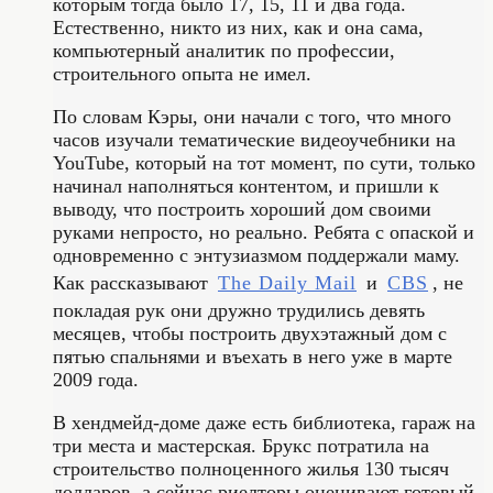
которым тогда было 17, 15, 11 и два года.
Естественно, никто из них, как и она сама,
компьютерный аналитик по профессии,
строительного опыта не имел.
По словам Кэры, они начали с того, что много
часов изучали тематические видеоучебники на
YouTube, который на тот момент, по сути, только
начинал наполняться контентом, и пришли к
выводу, что построить хороший дом своими
руками непросто, но реально. Ребята с опаской и
одновременно с энтузиазмом поддержали маму.
Как рассказывают
The Daily Mail
и
CBS
, не
покладая рук они дружно трудились девять
месяцев, чтобы построить двухэтажный дом с
пятью спальнями и въехать в него уже в марте
2009 года.
В хендмейд-доме даже есть библиотека, гараж на
три места и мастерская. Брукс потратила на
строительство полноценного жилья 130 тысяч
долларов, а сейчас риелторы оценивают готовый