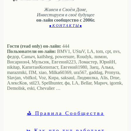
Живем в Своём Доме,
Инвестируем в своё будущее
он-лайн сообщество с 2006г.
● К О Н Т А К Т Ы ●
Гости (read only) он-лайн:
444
Пользователи он-лайн:
BMV1, UStaV, LA, tom, cpt, nvs,
федор, Саныч, kaifsheg, powersure, Roudyk, лимон,
Висариoн4, Мульсик, Евгений223, Ломастер, ЮрийН,
nikitap, КапитанКопипаст, Евгений1980, Заец, Алька,
marazmiki, ПМ, xiao, Milka60369, ura567, gaddag, Pronyra,
Slavjan, vbifkol, Voz, Кира, saksaul, Людмилка, Alis, Drue,
АлексКов, stil23, Spellhunter, фа, LA, Bellar, Марич, igornk,
Demolisk, eski, Chevalier …
⛳ Правила Сообщества
➳ Как что тут работает