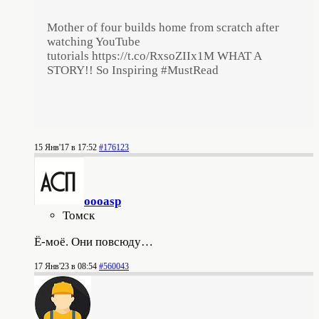
Mother of four builds home from scratch after
watching YouTube
tutorials https://t.co/RxsoZIIx1M WHAT A
STORY!! So Inspiring #MustRead
15 Янв'17 в 17:52
#176123
oooasp
Томск
Ё-моё. Они повсюду…
17 Янв'23 в 08:54
#560043