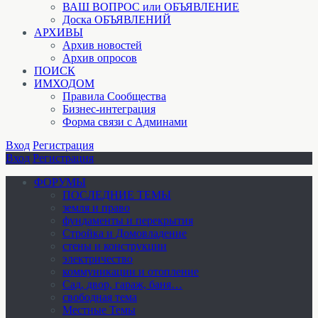
ВАШ ВОПРОС или ОБЪЯВЛЕНИЕ
Доска ОБЪЯВЛЕНИЙ
АРХИВЫ
Архив новостей
Архив опросов
ПОИСК
ИМХОДОМ
Правила Сообщества
Бизнес-интеграция
Форма связи с Админами
Вход
Регистрация
Вход
Регистрация
ФОРУМЫ
ПОСЛЕДНИЕ ТЕМЫ
земля и право
фундаменты и перекрытия
Стройка и Домовладение
стены и конструкции
электричество
коммуникации и отопление
Cад, двор, гараж, баня…
свободная тема
Местные Темы