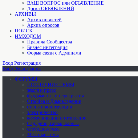
ВАШ ВОПРОС или ОБЪЯВЛЕНИЕ
Доска ОБЪЯВЛЕНИЙ
АРХИВЫ
Архив новостей
Архив опросов
ПОИСК
ИМХОДОМ
Правила Сообщества
Бизнес-интеграция
Форма связи с Админами
Вход
Регистрация
Вход
Регистрация
ФОРУМЫ
ПОСЛЕДНИЕ ТЕМЫ
земля и право
фундаменты и перекрытия
Стройка и Домовладение
стены и конструкции
электричество
коммуникации и отопление
Cад, двор, гараж, баня…
свободная тема
Местные Темы