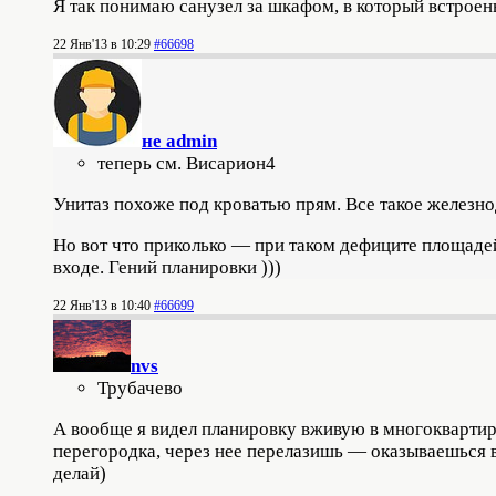
Я так понимаю санузел за шкафом, в который встроен
22 Янв'13 в 10:29
#66698
не admin
теперь см. Висариoн4
Унитаз похоже под кроватью прям. Все такое железн
Но вот что приколько — при таком дефиците площаде
входе. Гений планировки )))
22 Янв'13 в 10:40
#66699
nvs
Трубачево
А вообще я видел планировку вживую в многоквартирн
перегородка, через нее перелазишь — оказываешься 
делай)