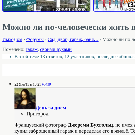
Можно ли по-человечески жить в
ИмхоДом
›
Форумы
›
Cад, двор, гараж, баня…
›
Можно ли по-че
Помечено:
гараж
,
своими руками
В этой теме 13 ответов, 12 участников, последнее обнов
22 Янв'13 в 10:21
#5439
День за днем
Пригород
Французский фотограф
Джереми Бухгольц
, не имея
купил заброшенный гараж и переделал его в жильё. Т