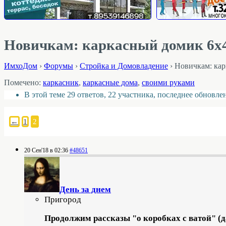
Новичкам: каркасный домик 6х4 
ИмхоДом
›
Форумы
›
Стройка и Домовладение
›
Новичкам: кар
Помечено:
каркасник
,
каркасные дома
,
своими руками
В этой теме 29 ответов, 22 участника, последнее обновл
←
1
2
20 Сен'18 в 02:36
#48651
День за днем
Пригород
Продолжим рассказы "о коробках с ватой" (