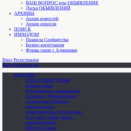
ВАШ ВОПРОС или ОБЪЯВЛЕНИЕ
Доска ОБЪЯВЛЕНИЙ
АРХИВЫ
Архив новостей
Архив опросов
ПОИСК
ИМХОДОМ
Правила Сообщества
Бизнес-интеграция
Форма связи с Админами
Вход
Регистрация
Вход
Регистрация
ФОРУМЫ
ПОСЛЕДНИЕ ТЕМЫ
земля и право
фундаменты и перекрытия
Стройка и Домовладение
стены и конструкции
электричество
коммуникации и отопление
Cад, двор, гараж, баня…
свободная тема
Местные Темы