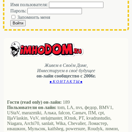
Имя пользователя:
Пароль:
Запомнить меня
Войти
Живем в Своём Доме,
Инвестируем в своё будущее
он-лайн сообщество с 2006г.
● К О Н Т А К Т Ы ●
Гости (read only) он-лайн:
189
Пользователи он-лайн:
tom, LA, nvs, федор, BMV1,
UStaV, marazmiki, Алька, falcon, Саныч, ПМ, cpt,
IljaVlaskin, VuV, stelajmaster, Юлиk, PT, kvadrastudio,
Niagara, Archi70, sanlait, Wika, Chevalier, Ломастер,
ивашкин, Мульсик, kaifsheg, powersure, Roudyk, лимон,