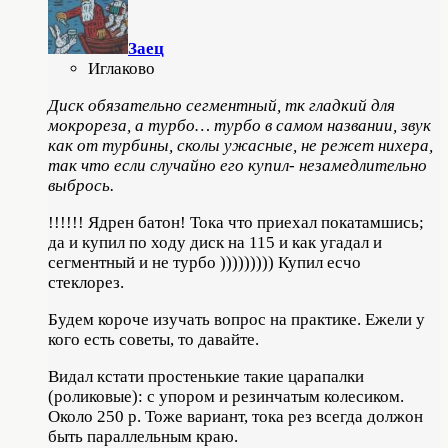
Заец
Иглаково
Диск обязательно сегментный, тк гладкий для
мокрореза, а турбо… турбо в самом названии, звук
как от турбины, сколы ужасные, не режет нихера,
так что если случайно его купил- незамедлительно
выбрось.
!!!!!! Ядрен батон! Тока что приехал покатамшись;
да и купил по ходу диск на 115 и как угадал и
сегментный и не турбо ))))))))) Купил есчо
стеклорез.
Будем короче изучать вопрос на практике. Ежели у
кого есть советы, то давайте.
Видал кстати простенькие такие царапалки
(роликовые): с упором и резинчатым колесиком.
Около 250 р. Тоже вариант, тока рез всегда должон
быть параллельным краю.