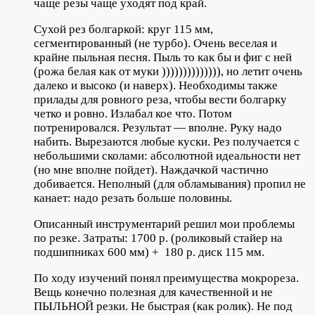
чаще резы чаще уходят под край.
Сухой рез болгаркой: круг 115 мм,
сегментированный (не турбо). Очень веселая и
крайне пыльная песня. Пыль то как бы и фиг с ней
(рожа белая как от муки )))))))))))))), но летит очень
далеко и высоко (и наверх). Необходимы также
прилады для ровного реза, чтобы вести болгарку
четко и ровно. Излабал кое что. Потом
потренировался. Результат — вполне. Руку надо
набить. Вырезаются любые куски. Рез получается с
небольшими сколами: абсолютной идеальности нет
(но мне вполне пойдет). Наждачкой частично
добивается. Неполный (для обламывания) пропил не
канает: надо резать больше половины.
Описанный инструментарий решил мои проблемы
по резке. Затраты: 1700 р. (роликовый стайер на
подшипниках 600 мм) + 180 р. диск 115 мм.
По ходу изучений понял преимущества мокрореза.
Вещь конечно полезная для качественной и не
ПЫЛЬНОЙ резки. Не быстрая (как ролик). Не под