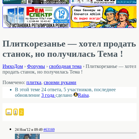
Плиткорезанье — хотел продать
станок, но получилась Тема !
ИмхоДом
›
Форумы
›
свободная тема
›
Плиткорезанье — хотел
продать станок, но получилась Тема !
Помечено:
плитка
,
своими руками
В этой теме 24 ответа, 5 участников, последнее
обновление
3 года
сделано
Raisa
.
←
1
2
24 Ноя'12 в 09:49
#63169