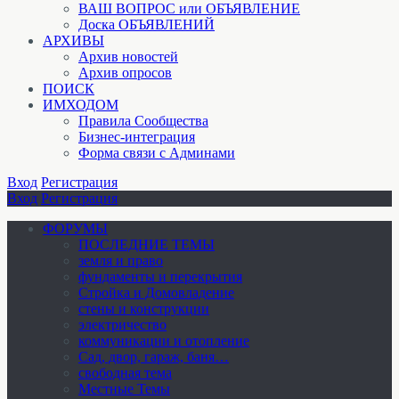
ВАШ ВОПРОС или ОБЪЯВЛЕНИЕ
Доска ОБЪЯВЛЕНИЙ
АРХИВЫ
Архив новостей
Архив опросов
ПОИСК
ИМХОДОМ
Правила Сообщества
Бизнес-интеграция
Форма связи с Админами
Вход
Регистрация
Вход
Регистрация
ФОРУМЫ
ПОСЛЕДНИЕ ТЕМЫ
земля и право
фундаменты и перекрытия
Стройка и Домовладение
стены и конструкции
электричество
коммуникации и отопление
Cад, двор, гараж, баня…
свободная тема
Местные Темы