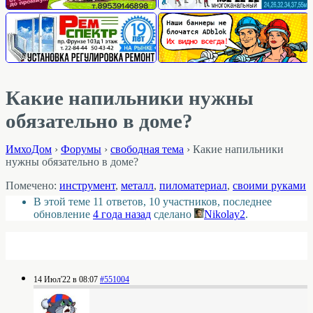
Какие напильники нужны
обязательно в доме?
ИмхоДом
›
Форумы
›
свободная тема
›
Какие напильники
нужны обязательно в доме?
Помечено:
инструмент
,
металл
,
пиломатериал
,
своими руками
В этой теме 11 ответов, 10 участников, последнее
обновление
4 года назад
сделано
Nikolay2
.
14 Июл'22 в 08:07
#551004