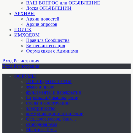
ВАШ ВОПРОС или ОБЪЯВЛЕНИЕ
Доска ОБЪЯВЛЕНИЙ
АРХИВЫ
Архив новостей
Архив опросов
ПОИСК
ИМХОДОМ
Правила Сообщества
Бизнес-интеграция
Форма связи с Админами
Вход
Регистрация
Вход
Регистрация
ФОРУМЫ
ПОСЛЕДНИЕ ТЕМЫ
земля и право
фундаменты и перекрытия
Стройка и Домовладение
стены и конструкции
электричество
коммуникации и отопление
Cад, двор, гараж, баня…
свободная тема
Местные Темы