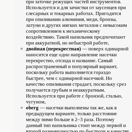
при заточке режущих частей инструментов.
Используется и для зачистки от заусенцев при
слесарных и токарных работах. Пригодится
при опиливании алюминия, меди, бронзы,
латуни и других мягких металлов с невысоким
сопротивлением к механическому
воздействию. Такой напильник предпочитают
при аккуратной, но небыстрой работе,
двойная (перекрестная)
— поверх одинарной
наносится еще одно направление насечки
перекрестно, отсюда и название. Самый
распространенный и популярный вариант,
поскольку работа выполняется гораздо
быстрее, чем с одинарной насечкой. Но
качество опиливания страдает, поскольку срез
получается грубым и неаккуратным.
Используется при работе с бронзой, сталью,
чугуном,
oberg
— насечки выполнены так же, как в
предыдущем варианте, только расстояние
между ними больше в 2–3 раза. Поэтому
данный тип напильника стоит между первой и
второй разновидностью по быстроте и качеству