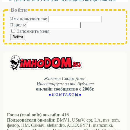
Войти
Имя пользователя:
Пароль:
Запомнить меня
Войти
Живем в Своём Доме,
Инвестируем в своё будущее
он-лайн сообщество с 2006г.
● К О Н Т А К Т Ы ●
Гости (read only) он-лайн:
416
Пользователи он-лайн:
BMV1, UStaV, cpt, LA, nvs, tom,
федор, ПМ, Саныч, alehandro, ALEXEY71, marazmiki,