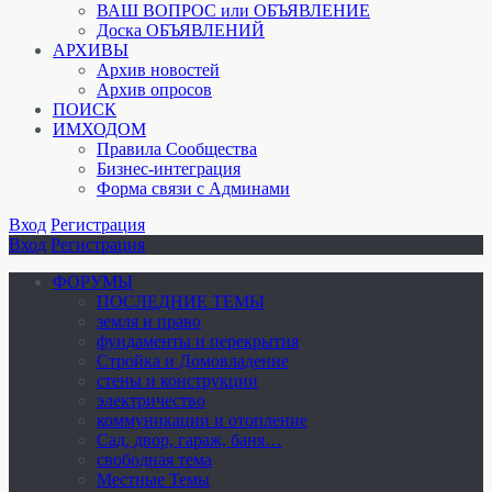
ВАШ ВОПРОС или ОБЪЯВЛЕНИЕ
Доска ОБЪЯВЛЕНИЙ
АРХИВЫ
Архив новостей
Архив опросов
ПОИСК
ИМХОДОМ
Правила Сообщества
Бизнес-интеграция
Форма связи с Админами
Вход
Регистрация
Вход
Регистрация
ФОРУМЫ
ПОСЛЕДНИЕ ТЕМЫ
земля и право
фундаменты и перекрытия
Стройка и Домовладение
стены и конструкции
электричество
коммуникации и отопление
Cад, двор, гараж, баня…
свободная тема
Местные Темы