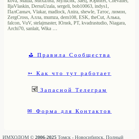
kova, Маша, Михална, Мульсик, Заец, ЮрийН, Chevalier,
IljaVlaskin, DersuUzala, sergeli, bob10063, indys1,
ПалСаныч, Vlakar, madlock, Anira, shewle, Татос, лимон,
ZergCross, Алла, mumza, dem108, ESK, theCut, Алька,
falcon, VuV, stelajmaster, Юлиk, PT, kvadrastudio, Niagara,
Archi70, sanlait, Wika …
⛳ Правила Сообщества
➳ Как что тут работает
Запасной Телеграм
✉ Форма для Контактов
ИМХОДОМ ©
2006-2025
Томск - Новосибирск. Полный