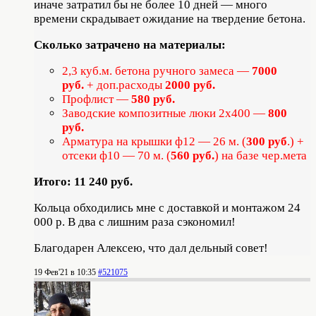
иначе затратил бы не более 10 дней — много
времени скрадывает ожидание на твердение бетона.
Сколько затрачено на материалы:
2,3 куб.м. бетона ручного замеса —
7000
руб.
+ доп.расходы
2000 руб.
Профлист —
580 руб.
Заводские композитные люки 2х400 —
800
руб.
Арматура на крышки ф12 — 26 м. (
300 руб
.) +
отсеки ф10 — 70 м. (
560 руб.
) на базе чер.мета
Итого: 11 240 руб.
Кольца обходились мне с доставкой и монтажом 24
000 р. В два с лишним раза сэкономил!
Благодарен Алексею, что дал дельный совет!
19 Фев'21 в 10:35
#521075