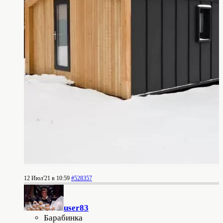
12 Июл'21 в 10:59
#528357
user83
Барабинка