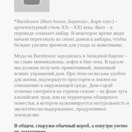
*Barnhouse (Barn house, Барнхаус, Барн хаус) –
архитектурный стиль XX—XXI века. Barn – в
переводе означает амбар. В некоторое время люди
начали переезжать из своих домов в амбары, чтобы
больше уделять времени для ухода за животными.
Мода на Barnhouse зародилась в Западной Европе –
на стыке минимализма, лофта и био-тека. В идеале
мы должны получить примитивный, лишенный
всяких украшений дом. При этом он весьма удобен
для жизни, подчеркнуто просторен и лоялен по
отношению к окружающей среде. Дом-сарай
отлично смотрится на горном склоне – на фоне луга
альпийских трав, или на территории обширного
поместья, в котором культивируется натуральность и
экологически выдержанное, продуктивное
земледелие.
В общем, снаружи обычный короб, а изнутри уютно
по домашнему