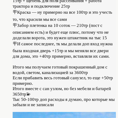
15тр + щебень для поля рассеивания + работа
трактора и подключение 25тр⠀
🪧Краска — ну примерно на все 100тр и это учесть
то, что красили мы все сами⠀
🪧Забор плетенка на 10 соток — 210тр (пост с
описанием есть) и будет еще плюс, потому что не
доделали ворота, это нужен штакетник на тыс 15⠀
🪧И самое последнее, тк мы делали доп вход нужна
была входная дверь +15тр и мы меняли все двери
для дома, это +40тр примерно, вставляли их сами. ⠀
⠀
Итого мы получаем готовый покрашенный дом с
водой, светом, канализацией за 3600тр⠀
Если прибавить весь готовый санузел, то еще +50тр
примерно. ⠀
Итого вместе с сан узлом, но без мебели и батарей
3650тр💫 ⠀
Тыс 50-100тр доп расходы я думаю, про которые мы
забыли и не записали