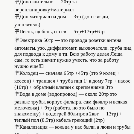
🪧Дополнительно — 20тр за
перепланировку+материал⠀
🪧Доп материал на дом — 3тр (доп гвозди,
утеплитель) ⠀
🪧Песок, щебень, отсев — 5тр+17тр+6тр⠀
🪧Электрика 50тр — это провода розетки антена
автоматы, узо, диффавтомат, выключатели, труба пнд
для подвода к дому и тд. Всю работу делал Леша
сам, то есть значит нужно учесть, что за работу
нужно еще💵⠀
🪧Колодец — сначала 65тр +45тр (это 9 колец +
кессон) + траншея + труба пнд 1’ к дому 7тр + насос
(10тр) + обратный клапан с креплениями 3тр⠀
🪧Вода в доме (водопровод) — около 20тр это
разные трубы, корпус фильтра, сам фильтр и всякая
мелочевка) + 9тр (работа, но это было по
знакомству) + водогрей 80литров 2квт — 13тр) +
теплый пол (8,5тр) кабель греющий (2тр) ⠀
🪧Канализация — кольца у нас были, а люки и трубы