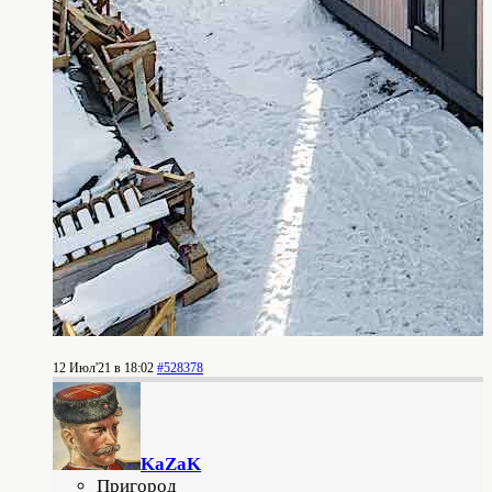
12 Июл'21 в 18:02
#528378
KaZaK
Пригород