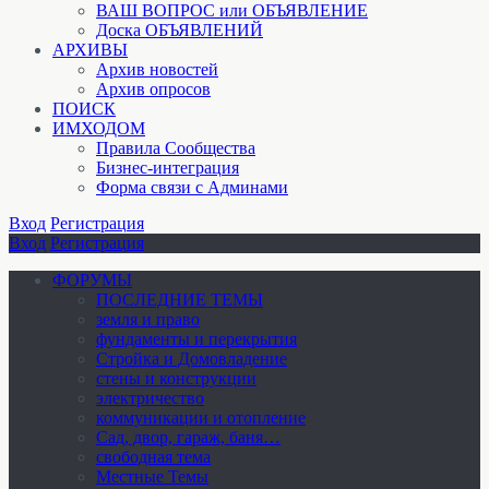
ВАШ ВОПРОС или ОБЪЯВЛЕНИЕ
Доска ОБЪЯВЛЕНИЙ
АРХИВЫ
Архив новостей
Архив опросов
ПОИСК
ИМХОДОМ
Правила Сообщества
Бизнес-интеграция
Форма связи с Админами
Вход
Регистрация
Вход
Регистрация
ФОРУМЫ
ПОСЛЕДНИЕ ТЕМЫ
земля и право
фундаменты и перекрытия
Стройка и Домовладение
стены и конструкции
электричество
коммуникации и отопление
Cад, двор, гараж, баня…
свободная тема
Местные Темы