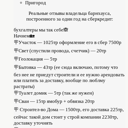
Пригород
Реальные отзывы владельца барнхауса,
построенного за один год на сберкредит:
бухгалтеры мы так себе🙈 ⠀
Начнем🏡⠀
🪧Участок — 1025тр оформление его в сбер 7500р⠀
🪧Свет (спустили провода, счетчик) — 20тр⠀
🪧Геолокация — 5тр ⠀
🪧Бытовка — 43тр (ее сюда включаю, потому что
без нее не приедут строители и ее нужно арендовать
или платить за доставку, вообще по люблму
растраты)⠀
🪧Туалет домик — 5тр (так же нужен)⠀
🪧Сваи — 15тр ямобур + обвязка 20тр⠀
🪧 Строител-во Дома — 1500тр, его доставка 225тр,
сейчас такой дом стоит у строй компании 2230тр,
доставку уточнять⠀