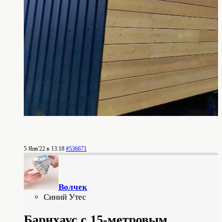
5 Янв'22 в 13:18
#536671
Волчек
Синий Утес
Барнхаус с 15-метровым