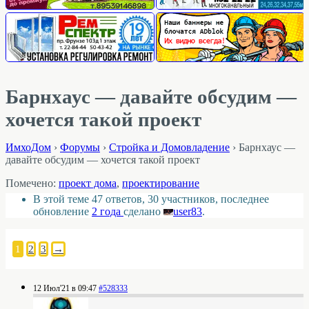
Барнхаус — давайте обсудим —
хочется такой проект
ИмхоДом
›
Форумы
›
Стройка и Домовладение
›
Барнхаус —
давайте обсудим — хочется такой проект
Помечено:
проект дома
,
проектирование
В этой теме 47 ответов, 30 участников, последнее
обновление
2 года
сделано
user83
.
1
2
3
→
12 Июл'21 в 09:47
#528333