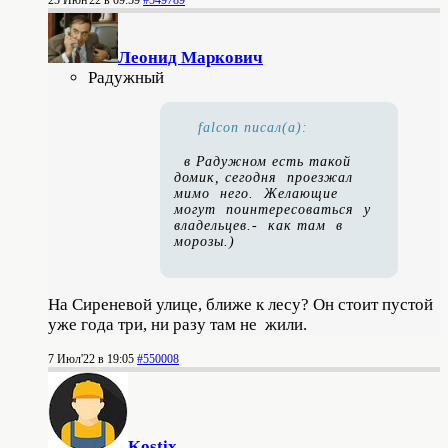
25 Июн'22 в 09:59
#549789
Леонид Маркович
Радужный
falcon писал(а):
в Радужном есть такой
домик, сегодня проезжал
мимо него. Желающие
могут поинтересоваться у
владельцев.- как там в
морозы.)
На Сиреневой улице, ближе к лесу? Он стоит пустой
уже года три, ни разу там не жили.
7 Июл'22 в 19:05
#550008
Kostix