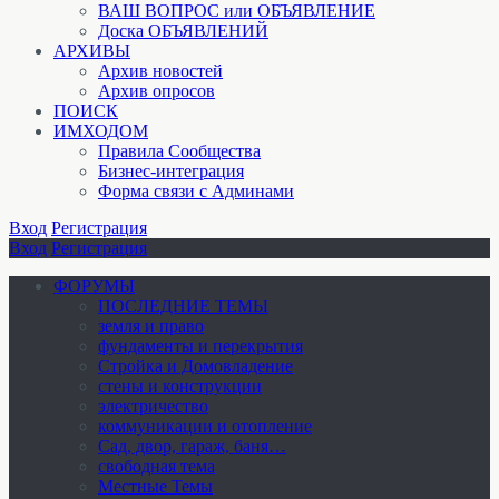
ВАШ ВОПРОС или ОБЪЯВЛЕНИЕ
Доска ОБЪЯВЛЕНИЙ
АРХИВЫ
Архив новостей
Архив опросов
ПОИСК
ИМХОДОМ
Правила Сообщества
Бизнес-интеграция
Форма связи с Админами
Вход
Регистрация
Вход
Регистрация
ФОРУМЫ
ПОСЛЕДНИЕ ТЕМЫ
земля и право
фундаменты и перекрытия
Стройка и Домовладение
стены и конструкции
электричество
коммуникации и отопление
Cад, двор, гараж, баня…
свободная тема
Местные Темы