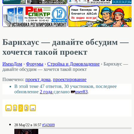
Барнхаус — давайте обсудим —
хочется такой проект
ИмхоДом
›
Форумы
›
Стройка и Домовладение
›
Барнхаус —
давайте обсудим — хочется такой проект
Помечено:
проект дома
,
проектирование
В этой теме 47 ответов, 30 участников, последнее
обновление
2 года
сделано
user83
.
←
1
2
3
→
28 Мар'22 в 16:57
#543609