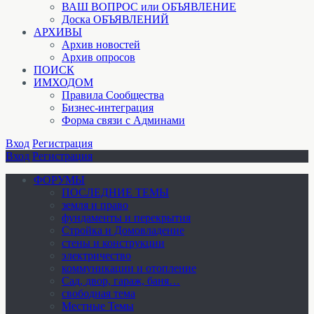
ВАШ ВОПРОС или ОБЪЯВЛЕНИЕ
Доска ОБЪЯВЛЕНИЙ
АРХИВЫ
Архив новостей
Архив опросов
ПОИСК
ИМХОДОМ
Правила Сообщества
Бизнес-интеграция
Форма связи с Админами
Вход
Регистрация
Вход
Регистрация
ФОРУМЫ
ПОСЛЕДНИЕ ТЕМЫ
земля и право
фундаменты и перекрытия
Стройка и Домовладение
стены и конструкции
электричество
коммуникации и отопление
Cад, двор, гараж, баня…
свободная тема
Местные Темы