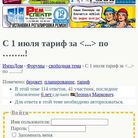
С 1 июля тариф за <...> по
……..!
ИмхоДом
›
Форумы
›
свободная тема
›
С 1 июля тариф за <...>
по ……..!
Помечено:
бюджет
,
планирование
,
тариф
В этой теме 114 ответов, 41 участник, последнее
обновление
6 лет
сделано
Леонид Маркович
.
Для ответа в этой теме необходимо авторизоваться.
Войти
Имя пользователя:
Пароль:
Запомнить меня