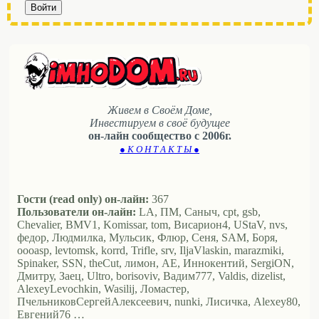
Войти
Живем в Своём Доме,
Инвестируем в своё будущее
он-лайн сообщество с 2006г.
● К О Н Т А К Т Ы ●
Гости (read only) он-лайн:
367
Пользователи он-лайн:
LA, ПМ, Саныч, cpt, gsb,
Chevalier, BMV1, Komissar, tom, Висариoн4, UStaV, nvs,
федор, Людмилка, Мульсик, Флюр, Сеня, SAM, Боря,
oooasp, levtomsk, korrd, Trifle, srv, IljaVlaskin, marazmiki,
Spinaker, SSN, theCut, лимон, АЕ, Иннокентий, SergiON,
Дмитру, Заец, Ultro, borisoviv, Вадим777, Valdis, dizelist,
AlexeyLevochkin, Wasilij, Ломастер,
ПчельниковСергейАлексеевич, nunki, Лисичка, Alexey80,
Евгений76 …