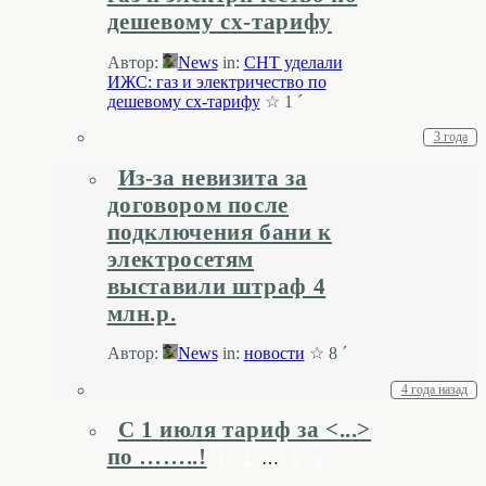
дешевому сх-тарифу
Автор:
News
in:
СНТ уделали
ИЖС: газ и электричество по
дешевому сх-тарифу
☆ 1 ´
3 года
Из-за невизита за
договором после
подключения бани к
электросетям
выставили штраф 4
млн.р.
Автор:
News
in:
новости
☆ 8 ´
4 года назад
С 1 июля тариф за <...>
по ……..!
…
1
2
5
6