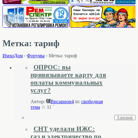
Метка: тариф
ИмхоДом
›
Форумы
›
Метка: тариф
ОПРОС: вы
привязываете карту для
оплаты коммунальных
услуг?
Автор:
Висариoн4
in:
свободная
тема
☆ 11 ´
8 месяцев
СНТ уделали ИЖС:
газ и электричество по