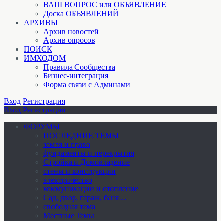
ВАШ ВОПРОС или ОБЪЯВЛЕНИЕ
Доска ОБЪЯВЛЕНИЙ
АРХИВЫ
Архив новостей
Архив опросов
ПОИСК
ИМХОДОМ
Правила Сообщества
Бизнес-интеграция
Форма связи с Админами
Вход
Регистрация
Вход
Регистрация
ФОРУМЫ
ПОСЛЕДНИЕ ТЕМЫ
земля и право
фундаменты и перекрытия
Стройка и Домовладение
стены и конструкции
электричество
коммуникации и отопление
Cад, двор, гараж, баня…
свободная тема
Местные Темы