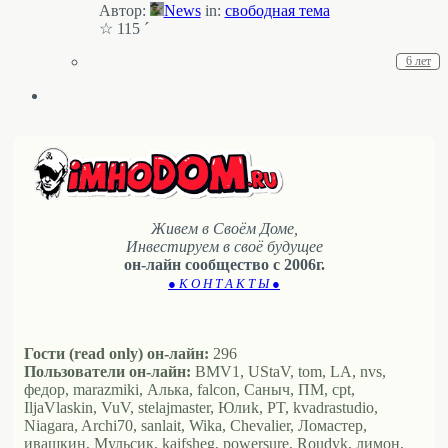
Автор:
News
in:
свободная тема
☆ 115 ´
6 лет
Живем в Своём Доме,
Инвестируем в своё будущее
он-лайн сообщество с 2006г.
● К О Н Т А К Т Ы ●
Гости (read only) он-лайн:
296
Пользователи он-лайн:
BMV1, UStaV, tom, LA, nvs,
федор, marazmiki, Алька, falcon, Саныч, ПМ, cpt,
IljaVlaskin, VuV, stelajmaster, Юлиk, PT, kvadrastudio,
Niagara, Archi70, sanlait, Wika, Chevalier, Ломастер,
ивашкин, Мульсик, kaifsheg, powersure, Roudyk, лимон,