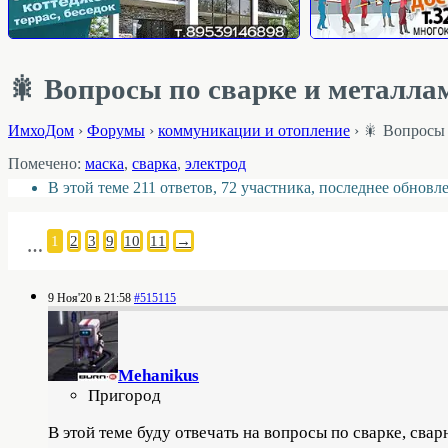
🎇 Вопросы по сварке и металла
ИмхоДом
›
Форумы
›
коммуникации и отопление
›
🎇 Вопросы 
Помечено:
маска
,
сварка
,
электрод
В этой теме 211 ответов, 72 участника, последнее обнов
1
2
3
9
10
11
→
…
9 Ноя'20 в 21:58
#515115
Mehanikus
Пригород
В этой теме буду отвечать на вопросы по сварке, св