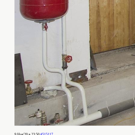
9 Ноя'20 в 23:50
#515117