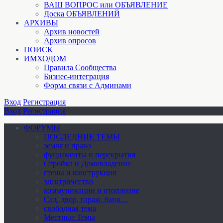
ВАШ ВОПРОС или ОБЪЯВЛЕНИЕ
Доска ОБЪЯВЛЕНИЙ
АРХИВЫ
Архив новостей
Архив опросов
ПОИСК
ИМХОДОМ
Правила Сообщества
Бизнес-интеграция
Форма связи с Админами
Вход
Регистрация
Вход
Регистрация
ФОРУМЫ
ПОСЛЕДНИЕ ТЕМЫ
земля и право
фундаменты и перекрытия
Стройка и Домовладение
стены и конструкции
электричество
коммуникации и отопление
Cад, двор, гараж, баня…
свободная тема
Местные Темы