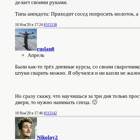
делает своими руками.
Типа анекдота: Приходит сосед попросить молоток, а 
10 Ноя'20 в 17:24
#515138
ruslan8
Апрель
Были как-то трёх дневные курсы, со своим сварочник
штуки сварить можно. Я обучился и ни капли не жале
Но сразу скажу, что научишься за три дня только про
двери, то нужно нанимать спеца. 🙂
10 Ноя'20 в 17:46
#515142
Nikolay2