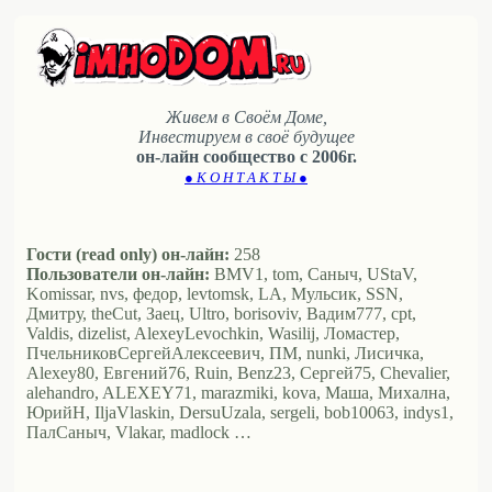
Живем в Своём Доме,
Инвестируем в своё будущее
он-лайн сообщество с 2006г.
● К О Н Т А К Т Ы ●
Гости (read only) он-лайн:
258
Пользователи он-лайн:
BMV1, tom, Саныч, UStaV,
Komissar, nvs, федор, levtomsk, LA, Мульсик, SSN,
Дмитру, theCut, Заец, Ultro, borisoviv, Вадим777, cpt,
Valdis, dizelist, AlexeyLevochkin, Wasilij, Ломастер,
ПчельниковСергейАлексеевич, ПМ, nunki, Лисичка,
Alexey80, Евгений76, Ruin, Benz23, Сергей75, Chevalier,
alehandro, ALEXEY71, marazmiki, kova, Маша, Михална,
ЮрийН, IljaVlaskin, DersuUzala, sergeli, bob10063, indys1,
ПалСаныч, Vlakar, madlock …