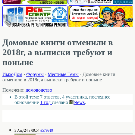
Домовые книги отменили в
2018г, а выписки требуют и
поныне
ИмхоДом
›
Форумы
›
Местные Темы
›
Домовые книги
отменили в 2018г, а выписки требуют и поныне
Помечено:
домоводство
В этой теме 7 ответов, 4 участника, последнее
обновление
1 год
сделано
News
.
3 Апр'24 в 09:54
#579919