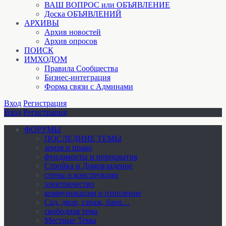
ВАШ ВОПРОС или ОБЪЯВЛЕНИЕ
Доска ОБЪЯВЛЕНИЙ
АРХИВЫ
Архив новостей
Архив опросов
ПОИСК
ИМХОДОМ
Правила Сообщества
Бизнес-интеграция
Форма связи с Админами
Вход
Регистрация
Вход
Регистрация
ФОРУМЫ
ПОСЛЕДНИЕ ТЕМЫ
земля и право
фундаменты и перекрытия
Стройка и Домовладение
стены и конструкции
электричество
коммуникации и отопление
Cад, двор, гараж, баня…
свободная тема
Местные Темы