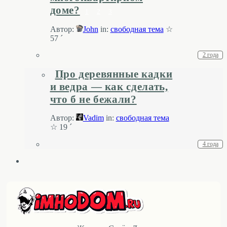
доме?
1
2
3
Автор:
John
in:
свободная тема
☆
57 ´
2 года
Про деревянные кадки
и ведра — как сделать,
что б не бежали?
Автор:
Vadim
in:
свободная тема
☆ 19 ´
4 года