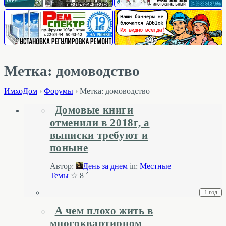
Метка: домоводство
ИмхоДом
›
Форумы
›
Метка: домоводство
Домовые книги
отменили в 2018г, а
выписки требуют и
поныне
Автор:
День за днем
in:
Местные
Темы
☆ 8 ´
1 год
А чем плохо жить в
многоквартирном