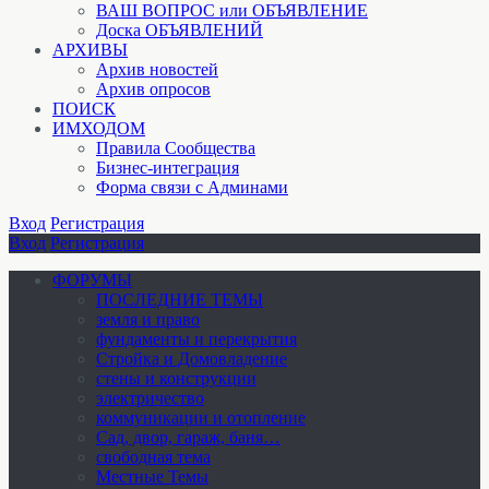
ВАШ ВОПРОС или ОБЪЯВЛЕНИЕ
Доска ОБЪЯВЛЕНИЙ
АРХИВЫ
Архив новостей
Архив опросов
ПОИСК
ИМХОДОМ
Правила Сообщества
Бизнес-интеграция
Форма связи с Админами
Вход
Регистрация
Вход
Регистрация
ФОРУМЫ
ПОСЛЕДНИЕ ТЕМЫ
земля и право
фундаменты и перекрытия
Стройка и Домовладение
стены и конструкции
электричество
коммуникации и отопление
Cад, двор, гараж, баня…
свободная тема
Местные Темы