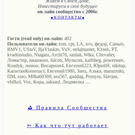
Живем в Своём Доме,
Инвестируем в своё будущее
он-лайн сообщество с 2006г.
● К О Н Т А К Т Ы ●
Гости (read only) он-лайн:
402
Пользователи он-лайн:
tom, cpt, LA, nvs, федор, Саныч,
BMV1, UStaV, IljaVlaskin, VuV, stelajmaster, Юлиk, PT,
kvadrastudio, Niagara, Archi70, sanlait, Wika, Chevalier,
Ломастер, ивашкин, falcon, Мульсик, kaifsheg, powersure,
Roudyk, лимон, Висариoн4, Евгений223, ЮрийН, nikitap,
КапитанКопипаст, Евгений1980, Заец, Алька, marazmiki,
ПМ, xiao, Milka60369, ura567, gaddag, Pronyra, Slavjan,
vbifkol, Voz, Кира, saksaul, Людмилка …
⛳ Правила Сообщества
➳ Как что тут работает