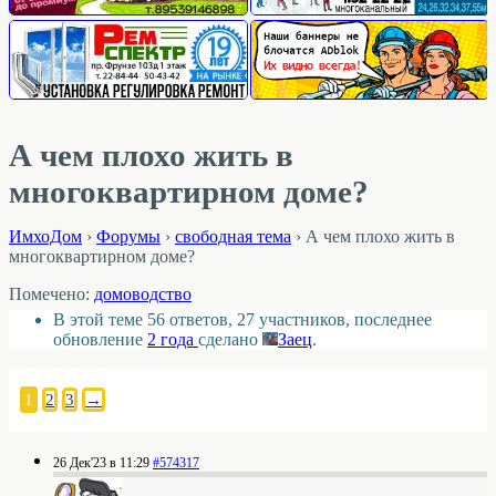
А чем плохо жить в
многоквартирном доме?
ИмхоДом
›
Форумы
›
свободная тема
›
А чем плохо жить в
многоквартирном доме?
Помечено:
домоводство
В этой теме 56 ответов, 27 участников, последнее
обновление
2 года
сделано
Заец
.
1
2
3
→
26 Дек'23 в 11:29
#574317