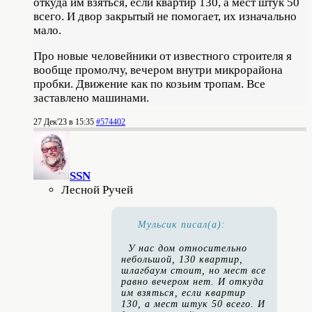
откуда им взяться, если квартир 130, а мест штук 50
всего. И двор закрытый не помогает, их изначально
мало.
Про новые человейники от известного строителя я
вообще промолчу, вечером внутри микрорайона
пробки. Движение как по козьим тропам. Все
заставлено машинами.
27 Дек'23 в 15:35
#574402
SSN
Лесной Ручей
Мульсик писал(а):
У нас дом относительно
небольшой, 130 квартир,
шлагбаум стоит, но мест все
равно вечером нет. И откуда
им взяться, если квартир
130, а мест штук 50 всего. И