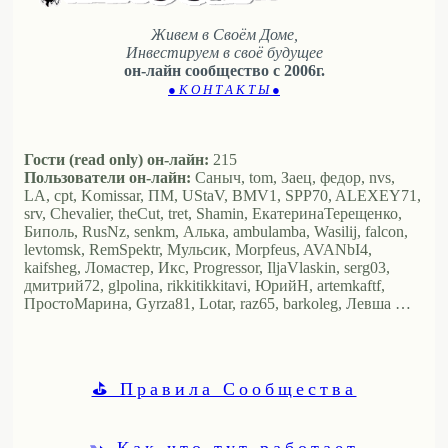
Живем в Своём Доме,
Инвестируем в своё будущее
он-лайн сообщество с 2006г.
● К О Н Т А К Т Ы ●
Гости (read only) он-лайн:
215
Пользователи он-лайн:
Саныч, tom, Заец, федор, nvs,
LA, cpt, Komissar, ПМ, UStaV, BMV1, SPP70, ALEXEY71,
srv, Chevalier, theCut, tret, Shamin, ЕкатеринаТерещенко,
Биполь, RusNz, senkm, Алька, ambulamba, Wasilij, falcon,
levtomsk, RemSpektr, Мульсик, Morpfeus, AVANbI4,
kaifsheg, Ломастер, Икс, Progressor, IljaVlaskin, serg03,
дмитрий72, glpolina, rikkitikkitavi, ЮрийН, artemkaftf,
ПростоМарина, Gyrza81, Lotar, raz65, barkoleg, Левша …
⛳ Правила Сообщества
➳ Как что тут работает