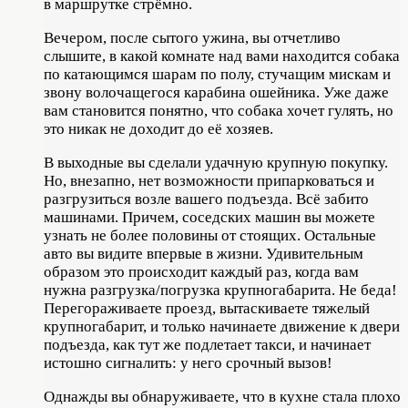
в маршрутке стрёмно.
Вечером, после сытого ужина, вы отчетливо
слышите, в какой комнате над вами находится собака
по катающимся шарам по полу, стучащим мискам и
звону волочащегося карабина ошейника. Уже даже
вам становится понятно, что собака хочет гулять, но
это никак не доходит до её хозяев.
В выходные вы сделали удачную крупную покупку.
Но, внезапно, нет возможности припарковаться и
разгрузиться возле вашего подъезда. Всё забито
машинами. Причем, соседских машин вы можете
узнать не более половины от стоящих. Остальные
авто вы видите впервые в жизни. Удивительным
образом это происходит каждый раз, когда вам
нужна разгрузка/погрузка крупногабарита. Не беда!
Перегораживаете проезд, вытаскиваете тяжелый
крупногабарит, и только начинаете движение к двери
подъезда, как тут же подлетает такси, и начинает
истошно сигналить: у него срочный вызов!
Однажды вы обнаруживаете, что в кухне стала плохо