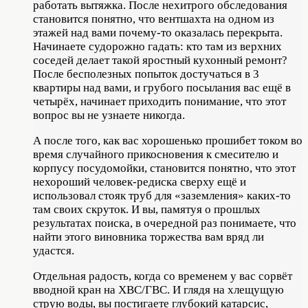
работать вытяжка. После нехитрого обследования
становится понятно, что вентшахта на одном из
этажей над вами почему-то оказалась перекрыта.
Начинаете судорожно гадать: кто там из верхних
соседей делает такой яростный кухонный ремонт?
После бесполезных попыток достучаться в 3
квартиры над вами, и грубого посылания вас ещё в
четырёх, начинает приходить понимание, что этот
вопрос вы не узнаете никогда.
А после того, как вас хорошенько прошибет током во
время случайного прикосновения к смесителю и
корпусу посудомойки, становится понятно, что этот
нехороший человек-редиска сверху ещё и
использовал стояк труб для «заземления» каких-то
там своих скруток. И вы, памятуя о прошлых
результатах поиска, в очередной раз понимаете, что
найти этого виновника торжества вам вряд ли
удастся.
Отдельная радость, когда со временем у вас сорвёт
вводной кран на ХВС/ГВС. И глядя на хлещущую
струю воды, вы постигаете глубокий катарсис,