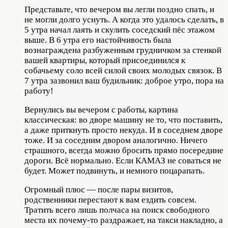
Представьте, что вечером вы легли поздно спать, и
не могли долго уснуть. А когда это удалось сделать, в
5 утра начал лаять и скулить соседский пёс этажом
выше. В 6 утра его настойчивость была
вознаграждена разбуженным грудничком за стенкой
вашей квартиры, который присоединился к
собачьему соло всей силой своих молодых связок. В
7 утра зазвонил ваш будильник: доброе утро, пора на
работу!
Вернулись вы вечером с работы, картина
классическая: во дворе машину не то, что поставить,
а даже приткнуть просто некуда. И в соседнем дворе
тоже. И за соседним двором аналогично. Ничего
страшного, всегда можно бросить прямо посередине
дороги. Всё нормально. Если КАМАЗ не соваться не
будет. Может подвинуть, и немного поцарапать.
Огромный плюс — после пары визитов,
родственники перестают к вам ездить совсем.
Тратить всего лишь полчаса на поиск свободного
места их почему-то раздражает, на такси накладно, а