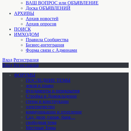
ВАШ ВОПРОС или ОБЪЯВЛЕНИЕ
Доска ОБЪЯВЛЕНИЙ
АРХИВЫ
Архив новостей
Архив опросов
ПОИСК
ИМХОДОМ
Правила Сообщества
Бизнес-интеграция
Форма связи с Админами
Вход
Регистрация
Вход
Регистрация
ФОРУМЫ
ПОСЛЕДНИЕ ТЕМЫ
земля и право
фундаменты и перекрытия
Стройка и Домовладение
стены и конструкции
электричество
коммуникации и отопление
Cад, двор, гараж, баня…
свободная тема
Местные Темы