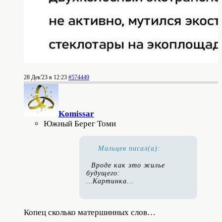
28 Дек'23 в 12:23
#574449
Komissar
Южный Берег Томи
Мальцев писал(а):
Вроде как это жилье
будущего:
…Картинка…
Копец сколько матершинных слов…