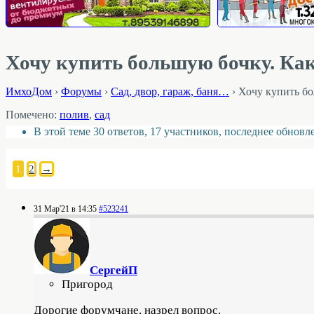
Хочу купить большую бочку. Как
ИмхоДом
›
Форумы
›
Cад, двор, гараж, баня…
›
Хочу купить бо
Помечено:
полив
,
сад
В этой теме 30 ответов, 17 участников, последнее обнов
1
2
→
31 Мар'21 в 14:35
#523241
СергейП
Пригород
Дорогие форумчане, назрел вопрос.