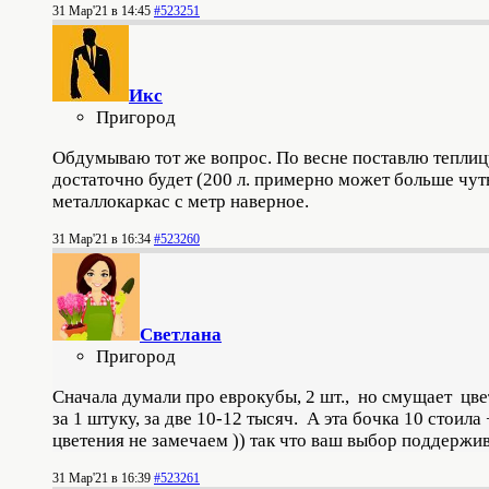
31 Мар'21 в 14:45
#523251
Икс
Пригород
Обдумываю тот же вопрос. По весне поставлю теплиц
достаточно будет (200 л. примерно может больше чут
металлокаркас с метр наверное.
31 Мар'21 в 16:34
#523260
Светлана
Пригород
Сначала думали про еврокубы, 2 шт., но смущает цвет
за 1 штуку, за две 10-12 тысяч. А эта бочка 10 стоил
цветения не замечаем )) так что ваш выбор поддержи
31 Мар'21 в 16:39
#523261