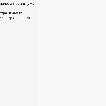
мало, а 3 тонны уже
метра диаметр
ет в верхней части