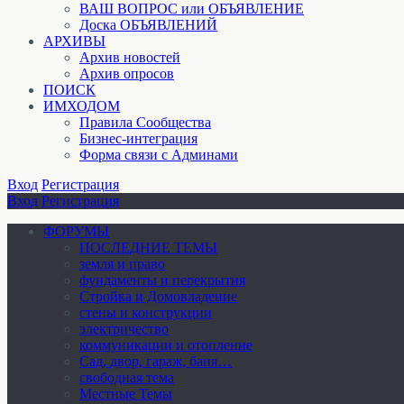
ВАШ ВОПРОС или ОБЪЯВЛЕНИЕ
Доска ОБЪЯВЛЕНИЙ
АРХИВЫ
Архив новостей
Архив опросов
ПОИСК
ИМХОДОМ
Правила Сообщества
Бизнес-интеграция
Форма связи с Админами
Вход
Регистрация
Вход
Регистрация
ФОРУМЫ
ПОСЛЕДНИЕ ТЕМЫ
земля и право
фундаменты и перекрытия
Стройка и Домовладение
стены и конструкции
электричество
коммуникации и отопление
Cад, двор, гараж, баня…
свободная тема
Местные Темы