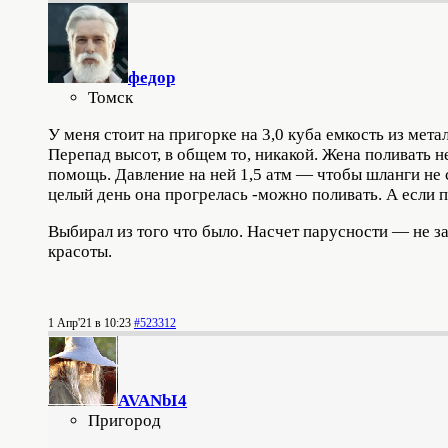
федор
Томск
У меня стоит на пригорке на 3,0 куба емкость из мет
Перепад высот, в общем то, никакой. Жена поливать н
помощь. Давление на ней 1,5 атм — чтобы шланги не с
целый день она прогрелась -можно поливать. А если 
Выбирал из того что было. Насчет парусности — не за
красоты.
1 Апр'21 в 10:23
#523312
AVANbI4
Пригород