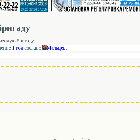
бригаду
мендую бригаду
вление
1 год
сделано
Мальцев
.