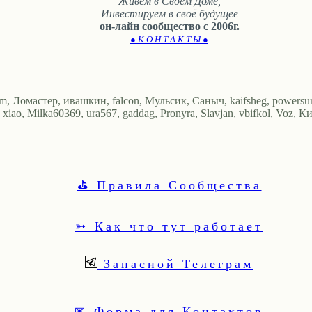
Живем в Своём Доме,
Инвестируем в своё будущее
он-лайн сообщество с 2006г.
● К О Н Т А К Т Ы ●
om, Ломастер, ивашкин, falcon, Мульсик, Саныч, kaifsheg, powers
, Milka60369, ura567, gaddag, Pronyra, Slavjan, vbifkol, Voz, Кира
⛳ Правила Сообщества
➳ Как что тут работает
Запасной Телеграм
✉ Форма для Контактов