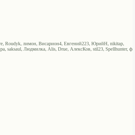
ure, Roudyk, лимон, Висариoн4, Евгений223, ЮрийН, nikitap,
, saksaul, Людмилка, Alis, Drue, АлексКов, stil23, Spellhunter, фа