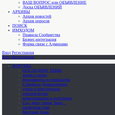
ВАШ ВОПРОС или ОБЪЯВЛЕНИЕ
Доска ОБЪЯВЛЕНИЙ
АРХИВЫ
Архив новостей
Архив опросов
ПОИСК
ИМХОДОМ
Правила Сообщества
Бизнес-интеграция
Форма связи с Админами
Вход
Регистрация
Вход
Регистрация
ФОРУМЫ
ПОСЛЕДНИЕ ТЕМЫ
земля и право
фундаменты и перекрытия
Стройка и Домовладение
стены и конструкции
электричество
коммуникации и отопление
Cад, двор, гараж, баня…
свободная тема
Местные Темы