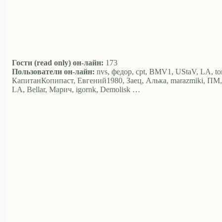
Гости (read only) он-лайн:
173
Пользователи он-лайн:
nvs, федор, cpt, BMV1, UStaV, LA, t
КапитанКопипаст, Евгений1980, Заец, Алька, marazmiki, ПМ, xiao
LA, Bellar, Марич, igornk, Demolisk …