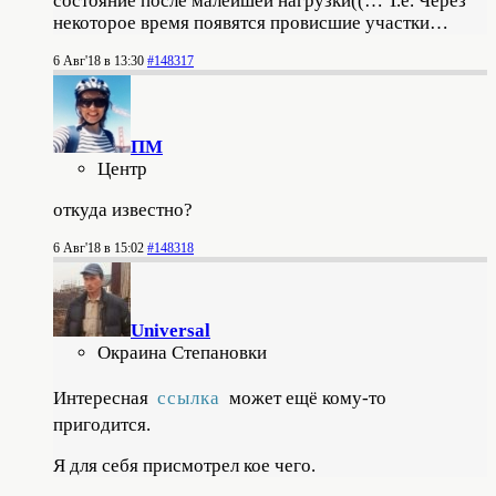
состояние после малейшей нагрузки((… Т.е. Через
некоторое время появятся провисшие участки…
6 Авг'18 в 13:30
#148317
ПМ
Центр
откуда известно?
6 Авг'18 в 15:02
#148318
Universal
Окраина Степановки
Интересная
ссылка
может ещё кому-то
пригодится.
Я для себя присмотрел кое чего.