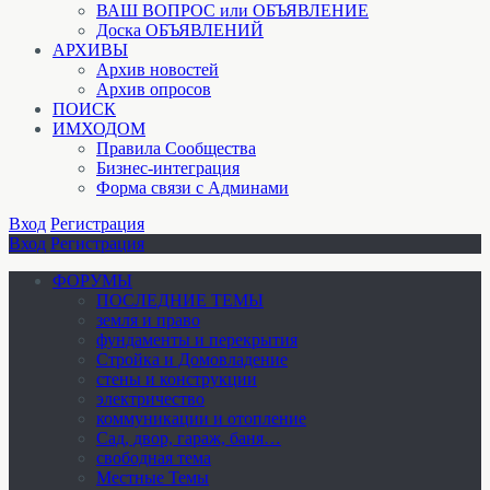
ВАШ ВОПРОС или ОБЪЯВЛЕНИЕ
Доска ОБЪЯВЛЕНИЙ
АРХИВЫ
Архив новостей
Архив опросов
ПОИСК
ИМХОДОМ
Правила Сообщества
Бизнес-интеграция
Форма связи с Админами
Вход
Регистрация
Вход
Регистрация
ФОРУМЫ
ПОСЛЕДНИЕ ТЕМЫ
земля и право
фундаменты и перекрытия
Стройка и Домовладение
стены и конструкции
электричество
коммуникации и отопление
Cад, двор, гараж, баня…
свободная тема
Местные Темы