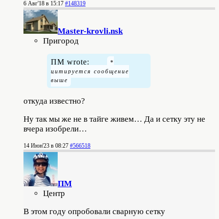
6 Авг'18 в 15:17
#148319
Master-krovli.nsk
Пригород
ПМ wrote:
откуда известно?
Ну так мы же не в тайге живем… Да и сетку эту не
вчера изобрели…
14 Июн'23 в 08:27
#566518
ПМ
Центр
В этом году опробовали сварную сетку