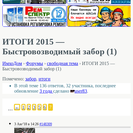
ИТОГИ 2015 —
Быстровозводимый забор (1)
ИмхоДом
›
Форумы
›
свободная тема
›
ИТОГИ 2015 —
Быстровозводимый забор (1)
Помечено:
забор
,
итоги
В этой теме 136 ответов, 32 участника, последнее
обновление
3 года
сделано
user83
.
←
1
2
3
5
6
7
…
3 Авг'18 в 14:26
#148309