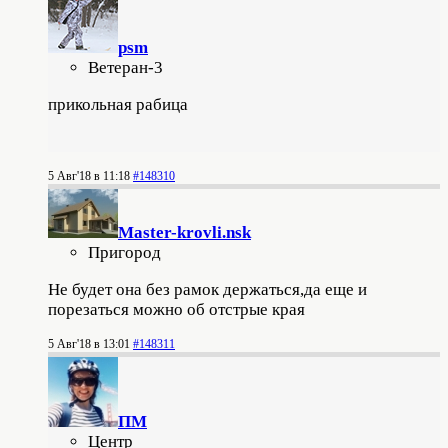
psm
Ветеран-3
прикольная рабица
5 Авг'18 в 11:18
#148310
Master-krovli.nsk
Пригород
Не будет она без рамок держаться,да еще и
порезаться можно об отстрые края
5 Авг'18 в 13:01
#148311
ПМ
Центр