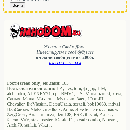
Войти
Живем в Своём Доме,
Инвестируем в своё будущее
он-лайн сообщество с 2006г.
● К О Н Т А К Т Ы ●
Гости (read only) он-лайн:
183
Пользователи он-лайн:
LA, nvs, tom, федор, ПМ,
alehandro, ALEXEY71, cpt, BMV1, UStaV, marazmiki, kova,
Саныч, Маша, Михална, Мульсик, Заец, ЮрийН,
Chevalier, IljaVlaskin, DersuUzala, sergeli, bob10063, indys1,
ПалСаныч, Vlakar, madlock, Anira, shewle, Татос, лимон,
ZergCross, Алла, mumza, dem108, ESK, theCut, Алька,
falcon, VuV, stelajmaster, Юлиk, PT, kvadrastudio, Niagara,
Archi70, sanlait, Wika …