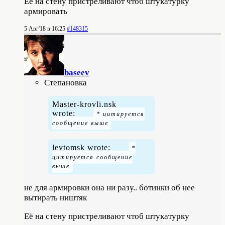
Её на стену пристреливают чтоб штукатурку
армировать
5 Авг'18 в 16:25
#148315
baseev
Степановка
Master-krovli.nsk
wrote:
levtomsk wrote:
не для армировки она ни разу.. ботинки об нее
вытирать ништяк
Её на стену пристреливают чтоб штукатурку