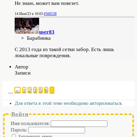
Не знаю, может вам повезет.
14 Июн'23 в 10:03
#566538
user83
Барабинка
С 2013 года из такой сетки забор. Есть лишь
локальные повреждения.
Автор
Записи
←
1
2
3
5
6
7
…
Для ответа в этой теме необходимо авторизоваться.
Войти
Имя пользователя:
Пароль:
Запомнить меня