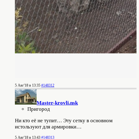
5 Авг'18 в 13:35
#148312
Master-krovli.nsk
Пригород
Ни кто её не тупит… Эту сетку в основном
истользуют для армировки…
5 Авг'18 в 13:43
#148313