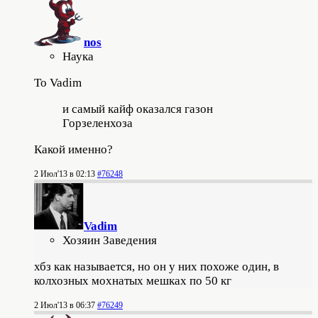
nos
Наука
To Vadim
и самый кайф оказался газон
Горзеленхоза
Какой именно?
2 Июл'13 в 02:13
#76248
Vadim
Хозяин Заведения
хбз как называется, но он у них похоже один, в
колхозных мохнатых мешках по 50 кг
2 Июл'13 в 06:37
#76249