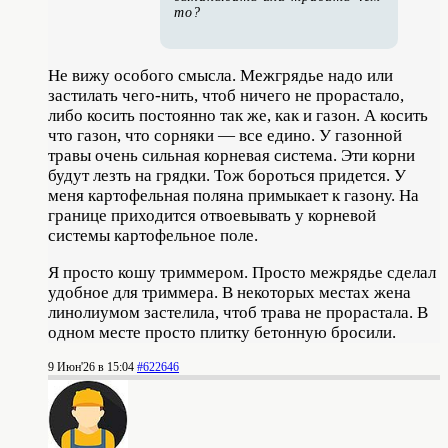
то?
Не вижу особого смысла. Межгрядье надо или
застилать чего-нить, чтоб ничего не прорастало,
либо косить постоянно так же, как и газон. А косить
что газон, что сорняки — все едино. У газонной
травы очень сильная корневая система. Эти корни
будут лезть на грядки. Тож бороться придется. У
меня картофельная поляна примыкает к газону. На
границе приходится отвоевывать у корневой
системы картофельное поле.
Я просто кошу триммером. Просто межрядье сделал
удобное для триммера. В некоторых местах жена
линолиумом застелила, чтоб трава не прорастала. В
одном месте просто плитку бетонную бросили.
9 Июн'26 в 15:04
#622646