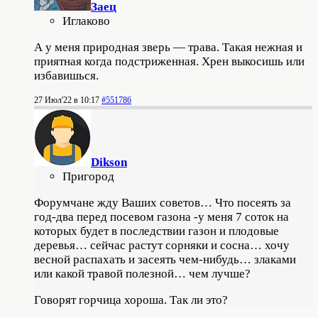
Заец
Иглаково
А у меня природная зверь — трава. Такая нежная и
приятная когда подстриженная. Хрен выкосишь или
избавишься.
27 Июл'22 в 10:17
#551786
Dikson
Пригород
Форумчане жду Ваших советов… Что посеять за
год-два перед посевом газона -у меня 7 соток на
которых будет в последствии газон и плодовые
деревья… сейчас растут сорняки и сосна… хочу
весной распахать и засеять чем-нибудь… злаками
или какой травой полезной… чем лучше?
Говорят горчица хороша. Так ли это?