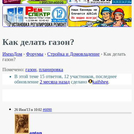
Как делать газон?
ИмхоДом
›
Форумы
›
Стройка и Домовладение
›
Как делать
газон?
Помечено:
газон
,
планировка
В этой теме 15 ответов, 12 участников, последнее
обновление
2 месяца назад
сделано
kaifsheg
.
26 Июн'13 в 10:02
#6090
anton