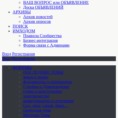
ВАШ ВОПРОС или ОБЪЯВЛЕНИЕ
Доска ОБЪЯВЛЕНИЙ
АРХИВЫ
Архив новостей
Архив опросов
ПОИСК
ИМХОДОМ
Правила Сообщества
Бизнес-интеграция
Форма связи с Админами
Вход
Регистрация
Вход
Регистрация
ФОРУМЫ
ПОСЛЕДНИЕ ТЕМЫ
земля и право
фундаменты и перекрытия
Стройка и Домовладение
стены и конструкции
электричество
коммуникации и отопление
Cад, двор, гараж, баня…
свободная тема
Местные Темы