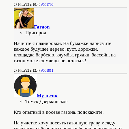
27 Июл'22 в 10:46
#551799
Faraon
Пригород
Начните с планировки. На бумажке нарисуйте
каждое будущее дерево, куст, дорожки,
площадка барбекю, клумбы, грядки, бассейн, на
газон может землицы не остаться!
27 Июл'22 в 12:47
#551811
Мульсик
Томск Дзержинское
Кто опытный в посеве газона, подскажите.
На участке хочу посеять газонную траву между
грядками, сейчас там сорняки бурно произрастают.