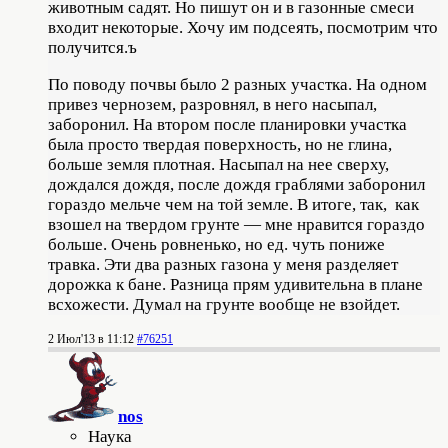
животным садят. Но пишут он и в газонные смеси
входит некоторые. Хочу им подсеять, посмотрим что
получится.ъ
По поводу почвы было 2 разных участка. На одном
привез чернозем, разровнял, в него насыпал,
заборонил. На втором после планировки участка
была просто твердая поверхность, но не глина,
больше земля плотная. Насыпал на нее сверху,
дождался дождя, после дождя граблями заборонил
гораздо мельче чем на той земле. В итоге, так, как
взошел на твердом грунте — мне нравится гораздо
больше. Очень ровненько, но ед. чуть пониже
травка. Эти два разных газона у меня разделяет
дорожка к бане. Разница прям удивительна в плане
всхожести. Думал на грунте вообще не взойдет.
2 Июл'13 в 11:12
#76251
nos
Наука