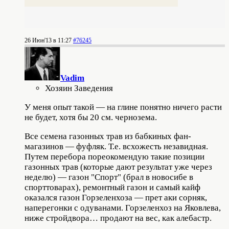
26 Июн'13 в 11:27
#76245
Vadim
Хозяин Заведения
У меня опыт такой — на глине понятно ничего расти
не будет, хотя бы 20 см. чернозема.
Все семена газонных трав из бабкиных фан-
магазинов — фуфляк. Т.е. всхожесть незавидная.
Путем перебора пореокомендую такие позиции
газонных трав (которые дают результат уже через
неделю) — газон "Спорт" (брал в новосибе в
спорттоварах), ремонтный газон и самый кайф
оказался газон Горзеленхоза — прет аки сорняк,
наперегонки с одуванами. Горзеленхоз на Яковлева,
ниже стройдвора… продают на вес, как алебастр.