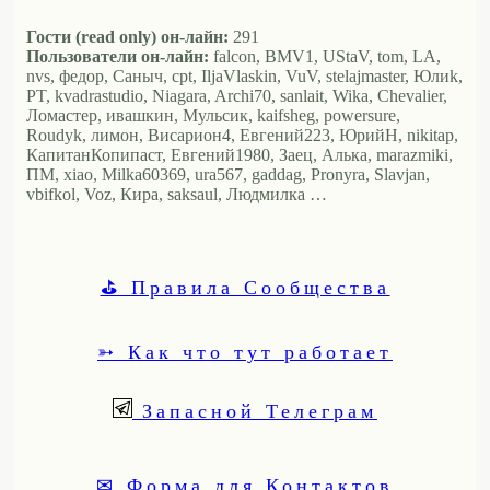
Гости (read only) он-лайн:
291
Пользователи он-лайн:
falcon, BMV1, UStaV, tom, LA,
nvs, федор, Саныч, cpt, IljaVlaskin, VuV, stelajmaster, Юлиk,
PT, kvadrastudio, Niagara, Archi70, sanlait, Wika, Chevalier,
Ломастер, ивашкин, Мульсик, kaifsheg, powersure,
Roudyk, лимон, Висариoн4, Евгений223, ЮрийН, nikitap,
КапитанКопипаст, Евгений1980, Заец, Алька, marazmiki,
ПМ, xiao, Milka60369, ura567, gaddag, Pronyra, Slavjan,
vbifkol, Voz, Кира, saksaul, Людмилка …
⛳ Правила Сообщества
➳ Как что тут работает
Запасной Телеграм
✉ Форма для Контактов