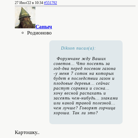
27 Июл'22 в 10:34
#551792
Саныч
Родионово
Dikson писал(а):
Форумчане жду Ваших
советов… Что посеять за
год-два перед посевом газона
-у меня 7 соток на которых
будет в последствии газон и
плодовые деревья… сейчас
растут сорняки и сосна…
хочу весной распахать и
засеять чем-нибудь… злаками
или какой травой полезной…
чем лучше? Говорят горчица
хороша. Так ли это?
Картошку..