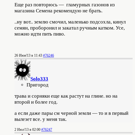
Еще раз повторюсь — гламурных газонов из
магазина Семена рекомендую не брать.
..ну вот.. землю смочил, маленько подсохла, кинул
семян, проборонил и закатал ручным катком. Усе,
можно идти пить пиво.
26 Июн'13 в 11:43
#76246
Solo333
Пригород
трава и сорняки еще как растут на глине. но на
второй и более год.
а если даже пары см черной земли — то и в первый
вылезет все. у меня так.
2 Июл'13 в 02:00
#76247