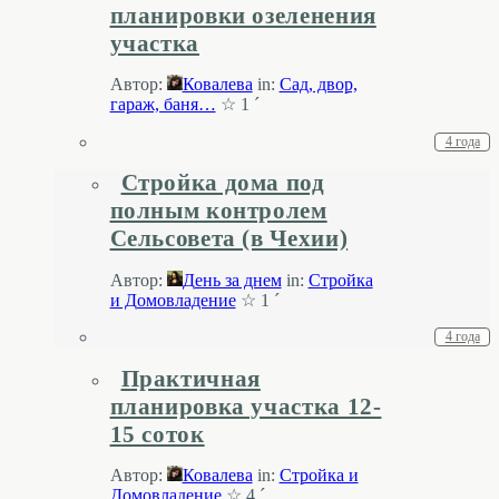
планировки озеленения
участка
Автор:
Ковалева
in:
Cад, двор,
гараж, баня…
☆ 1 ´
4 года
Стройка дома под
полным контролем
Сельсовета (в Чехии)
Автор:
День за днем
in:
Стройка
и Домовладение
☆ 1 ´
4 года
Практичная
планировка участка 12-
15 соток
Автор:
Ковалева
in:
Стройка и
Домовладение
☆ 4 ´