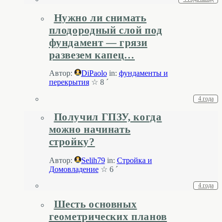
Нужно ли снимать
плодородный слой под
фундамент — грязи
развезем капец…
Автор:
DiPaolo
in:
фундаменты и
перекрытия
☆ 8 ´
4 года
Получил ГПЗУ, когда
можно начинать
стройку?
Автор:
Selih79
in:
Стройка и
Домовладение
☆ 6 ´
4 года
Шесть основных
геометрических планов