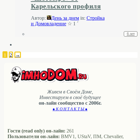
Карельского профиля
Автор:
День за днем
in:
Стройка
и Домовладение
☆ 1 ´
6 лет
1
2
→
Живем в Своём Доме,
Инвестируем в своё будущее
он-лайн сообщество с 2006г.
● К О Н Т А К Т Ы ●
Гости (read only) он-лайн:
261
Пользователи он-лайн:
BMV1, UStaV, ПМ, Chevalier,