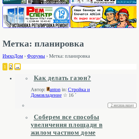
Метка: планировка
ИмхоДом
›
Форумы
›
Метка: планировка
1
2
→
Как делать газон?
Автор:
anton
in:
Стройка и
Домовладение
☆ 16 ´
2 месяца назад
Соберем все способы
увеличения площади в
жилом частном доме