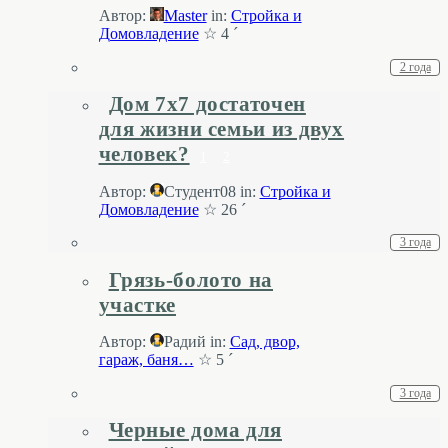
Автор:
Master
in:
Стройка и
Домовладение
☆ 4 ´
2 года
Дом 7х7 достаточен
для жизни семьи из двух
человек?
1
2
Автор:
Студент08
in:
Стройка и
Домовладение
☆ 26 ´
3 года
Грязь-болото на
участке
Автор:
Радий
in:
Cад, двор,
гараж, баня…
☆ 5 ´
3 года
Черные дома для