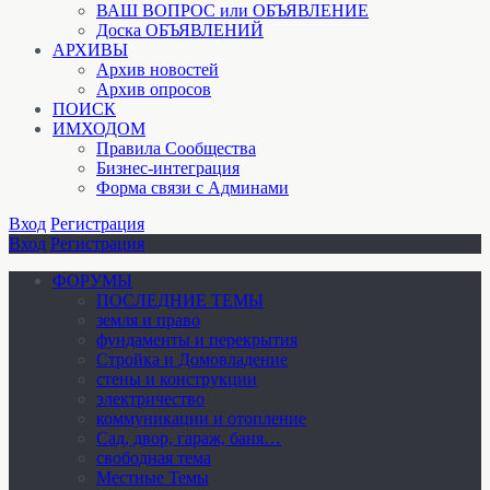
ВАШ ВОПРОС или ОБЪЯВЛЕНИЕ
Доска ОБЪЯВЛЕНИЙ
АРХИВЫ
Архив новостей
Архив опросов
ПОИСК
ИМХОДОМ
Правила Сообщества
Бизнес-интеграция
Форма связи с Админами
Вход
Регистрация
Вход
Регистрация
ФОРУМЫ
ПОСЛЕДНИЕ ТЕМЫ
земля и право
фундаменты и перекрытия
Стройка и Домовладение
стены и конструкции
электричество
коммуникации и отопление
Cад, двор, гараж, баня…
свободная тема
Местные Темы