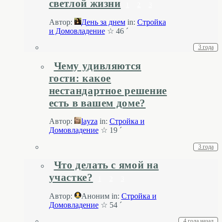
светлой жизни
1
2
3
Автор:
День за днем
in:
Стройка
и Домовладение
☆ 46 ´
3 года
Чему удивляются
гости: какое
нестандартное решение
есть в вашем доме?
Автор:
layza
in:
Стройка и
Домовладение
☆ 19 ´
3 года
Что делать с ямой на
участке?
1
2
3
Автор:
Аноним
in:
Стройка и
Домовладение
☆ 54 ´
4 года назад