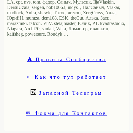
LA, cpt, nvs, tom, федор, Саныч, Мульсик, IljaVlaskin,
DersuUzala, sergeli, bob10063, indys1, ПалСаныч, Vlakar,
madlock, Anira, shewle, Татос, лимон, ZergCross, Алла,
ЮрийН, mumza, dem108, ESK, theCut, Алька, Заец,
marazmiki, falcon, VuV, stelajmaster, Юлиk, PT, kvadrastudio,
Niagara, Archi70, sanlait, Wika, Ломастер, ивашкин,
kaifsheg, powersure, Roudyk …
⛳ Правила Сообщества
➳ Как что тут работает
Запасной Телеграм
✉ Форма для Контактов