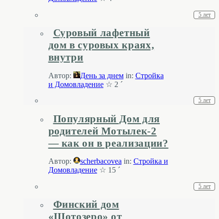
5 лет
Суровый лафетный
дом в суровых краях,
внутри
Автор:
День за днем
in:
Стройка
и Домовладение
☆ 2 ´
5 лет
Популярный Дом для
родителей Мотылек-2
— как он в реализации?
Автор:
scherbacovea
in:
Стройка и
Домовладение
☆ 15 ´
5 лет
Финский дом
«Шотозеро» от