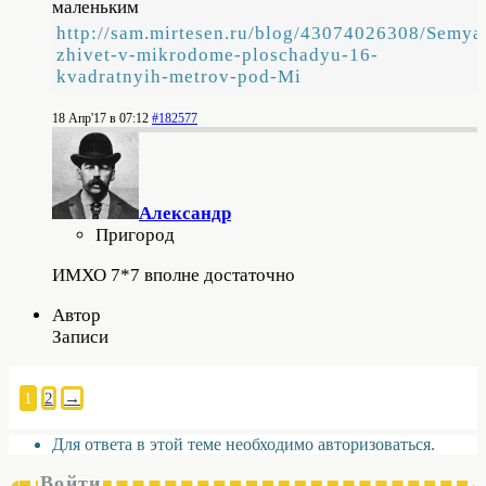
маленьким
http://sam.mirtesen.ru/blog/43074026308/Semya
zhivet-v-mikrodome-ploschadyu-16-
kvadratnyih-metrov-pod-Mi
18 Апр'17 в 07:12
#182577
Александр
Пригород
ИМХО 7*7 вполне достаточно
Автор
Записи
1
2
→
Для ответа в этой теме необходимо авторизоваться.
Войти