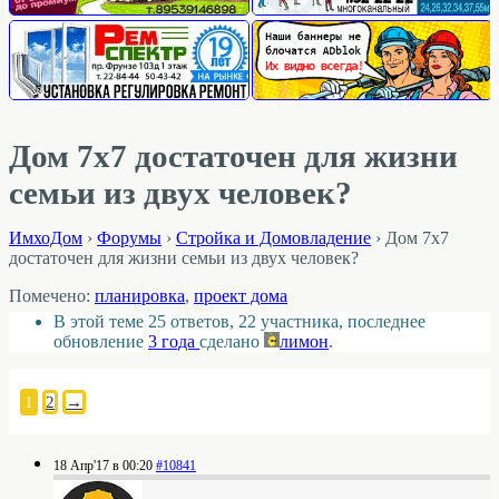
Дом 7х7 достаточен для жизни
семьи из двух человек?
ИмхоДом
›
Форумы
›
Стройка и Домовладение
›
Дом 7х7
достаточен для жизни семьи из двух человек?
Помечено:
планировка
,
проект дома
В этой теме 25 ответов, 22 участника, последнее
обновление
3 года
сделано
лимон
.
1
2
→
18 Апр'17 в 00:20
#10841