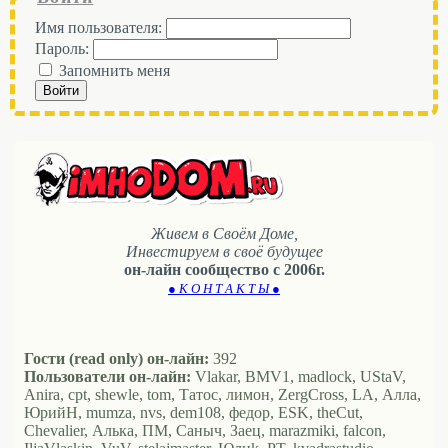
Имя пользователя:
Пароль:
Запомнить меня
Войти
Живем в Своём Доме,
Инвестируем в своё будущее
он-лайн сообщество с 2006г.
● К О Н Т А К Т Ы ●
Гости (read only) он-лайн:
392
Пользователи он-лайн:
Vlakar, BMV1, madlock, UStaV,
Anira, cpt, shewle, tom, Татос, лимон, ZergCross, LA, Алла,
ЮрийН, mumza, nvs, dem108, федор, ESK, theCut,
Chevalier, Алька, ПМ, Саныч, Заец, marazmiki, falcon,