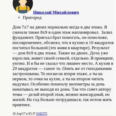
Николай Михайлович
Пригород
Дом 7х7 на двоих нормально когда в два этажа. Я
сначала также 8х9 в один этаж напланировал. Залил
фундамент. Приехал брат помогать, он помоложе,
посовременнее, обсмеял, что я кухню в 10 квадратов
посчитал большой (это живя в квартире). Результат
— дом 8х9 в два этажа. Также на двоих. Доча уже
взрослая, живет своей семьей, отдельно. В принципе,
уютно. И я бы не сказал что лишнее место. А кухня в
20 квадратов — самое то. Опять же от гиподинамии
застрохованы. То носки на вторм этаже, а ты на
первом, то очки на кухне, а ты на втором читать
надумал. Особенно поначалу километры за день
наматывал, не выходя из дома. Так что совет автору
темы — делай второй этаж, можно мансардный, но
жилой. На год больше потрудишься, так потом жить
приятнее.
18 Апр'17 в 05:37
#182575