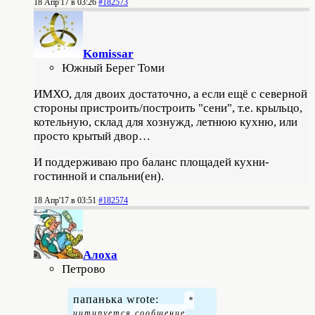
18 Апр'17 в 03:26
#182573
Komissar
Южный Берег Томи
ИМХО, для двоих достаточно, а если ещё с северной
стороны пристроить/построить "сени", т.е. крыльцо,
котельную, склад для хознужд, летнюю кухню, или
просто крытый двор…
И поддерживаю про баланс площадей кухни-
гостинной и спальни(ен).
18 Апр'17 в 03:51
#182574
Алоха
Петрово
папанька wrote: