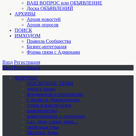
ВАШ ВОПРОС или ОБЪЯВЛЕНИЕ
Доска ОБЪЯВЛЕНИЙ
АРХИВЫ
Архив новостей
Архив опросов
ПОИСК
ИМХОДОМ
Правила Сообщества
Бизнес-интеграция
Форма связи с Админами
Вход
Регистрация
Вход
Регистрация
ФОРУМЫ
ПОСЛЕДНИЕ ТЕМЫ
земля и право
фундаменты и перекрытия
Стройка и Домовладение
стены и конструкции
электричество
коммуникации и отопление
Cад, двор, гараж, баня…
свободная тема
Местные Темы