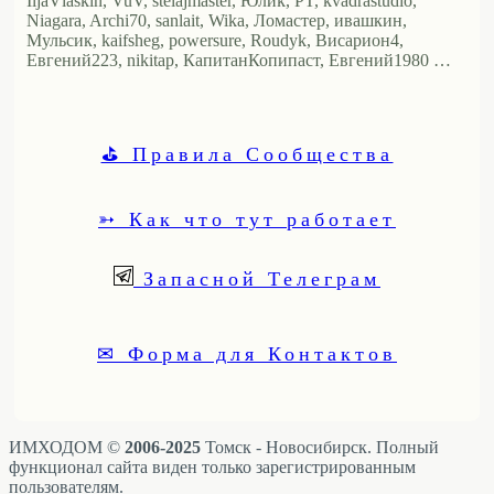
IljaVlaskin, VuV, stelajmaster, Юлиk, PT, kvadrastudio,
Niagara, Archi70, sanlait, Wika, Ломастер, ивашкин,
Мульсик, kaifsheg, powersure, Roudyk, Висариoн4,
Евгений223, nikitap, КапитанКопипаст, Евгений1980 …
⛳ Правила Сообщества
➳ Как что тут работает
Запасной Телеграм
✉ Форма для Контактов
ИМХОДОМ ©
2006-2025
Томск - Новосибирск. Полный
функционал сайта виден только зарегистрированным
пользователям.