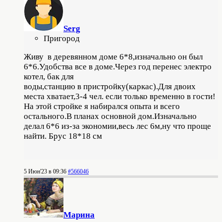
Serg
Пригород
Живу в деревянном доме 6*8,изначально он был
6*6.Удобства все в доме.Через год перенес электро
котел, бак для
воды,станцию в пристройку(каркас).Для двоих
места хватает,3-4 чел. если только временно в гости!
На этой стройке я набирался опыта и всего
остального.В планах основной дом.Изначально
делал 6*6 из-за экономии,весь лес 6м,ну что проще
найти. Брус 18*18 см
5 Июн'23 в 09:36
#566046
Марина