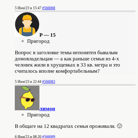
5 Июн'23 в 15:47
#566068
Р — 15
Пригород
Вопрос в заголовке темы непонятен бывалым
домовладельцам — а как раньше семьи из 4-х
человек жили в хрущевках в 33 кв. метра и это
считалось вполне комфортабельным?
5 Июн'23 в 22:44
#566083
лимон
Пригород
В общаге на 12 квадратах семьи проживали. 🙂
6 Июн'23 в 08:20
#566089