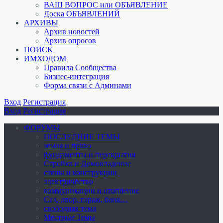
ВАШ ВОПРОС или ОБЪЯВЛЕНИЕ
Доска ОБЪЯВЛЕНИЙ
АРХИВЫ
Архив новостей
Архив опросов
ПОИСК
ИМХОДОМ
Правила Сообщества
Бизнес-интеграция
Форма связи с Админами
Вход
Регистрация
Вход
Регистрация
ФОРУМЫ
ПОСЛЕДНИЕ ТЕМЫ
земля и право
фундаменты и перекрытия
Стройка и Домовладение
стены и конструкции
электричество
коммуникации и отопление
Cад, двор, гараж, баня…
свободная тема
Местные Темы