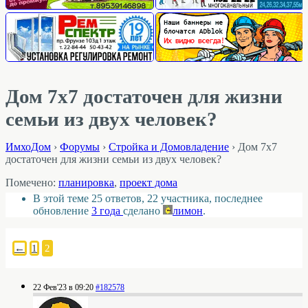
Дом 7х7 достаточен для жизни
семьи из двух человек?
ИмхоДом
›
Форумы
›
Стройка и Домовладение
›
Дом 7х7
достаточен для жизни семьи из двух человек?
Помечено:
планировка
,
проект дома
В этой теме 25 ответов, 22 участника, последнее
обновление
3 года
сделано
лимон
.
←
1
2
22 Фев'23 в 09:20
#182578