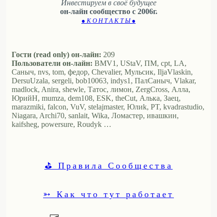
Инвестируем в своё будущее
он-лайн сообщество с 2006г.
● К О Н Т А К Т Ы ●
Гости (read only) он-лайн:
209
Пользователи он-лайн:
BMV1, UStaV, ПМ, cpt, LA,
Саныч, nvs, tom, федор, Chevalier, Мульсик, IljaVlaskin,
DersuUzala, sergeli, bob10063, indys1, ПалСаныч, Vlakar,
madlock, Anira, shewle, Татос, лимон, ZergCross, Алла,
ЮрийН, mumza, dem108, ESK, theCut, Алька, Заец,
marazmiki, falcon, VuV, stelajmaster, Юлиk, PT, kvadrastudio,
Niagara, Archi70, sanlait, Wika, Ломастер, ивашкин,
kaifsheg, powersure, Roudyk …
⛳ Правила Сообщества
➳ Как что тут работает