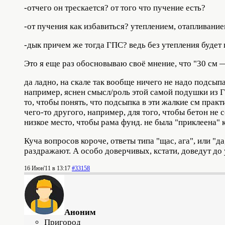
-отчего он трескается? от того что пучение есть?
-от пучения как избавиться? утеплением, отапливани
-дык причем же тогда ГПС? ведь без утепления будет 
Это я еще раз обосновываю своё мнение, что "30 см 
да ладно, на скале так вообще ничего не надо подсып
например, яснен смысл/роль этой самой подушки из ГП
то, чтобы понять, что подсыпка в эти жалкие см практ
чего-то другого, например, для того, чтобы бетон не с
низкое место, чтобы рама фунд. не была "приклеена"
Куча вопросов короче, ответы типа "щас, ага", или "
раздражают. А особо доверчивых, кстати, доведут до 
16 Июн'11 в 13:17
#33158
Аноним
Пригород