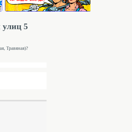
 улиц 5
я, Травяная)?