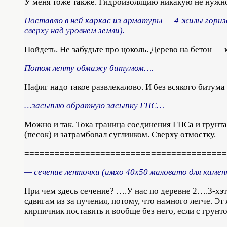
У меня тоже также. Гидроизоляцию никакую не нужно:
Поставлю в ней каркас из арматуры — 4 жилы гориз
сверху над уровнем земли).
Пойдеть. Не забудьте про цоколь. Дерево на бетон — 
Потом ленту обмажу битумом….
Нафиг надо такое развлекалово. И без всякого битума
…засыплю обратную засыпку ГПС…
Можно и так. Тока граница соединения ГПСа и грунта
(песок) и затрамбовал суглинком. Сверху отмостку.
========================================
— сечение ленточки (имхо 40х50 маловато для каме
При чем здесь сечение? ….У нас по деревне 2….3-хэ
сдвигам из за пучения, потому, что намного легче. Эт
кирпичник поставить и вообще без него, если с грунт