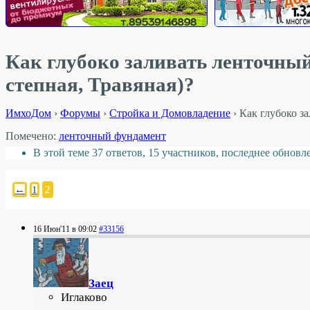
Как глубоко заливать ленточный
степная, Травяная)?
ИмхоДом
›
Форумы
›
Стройка и Домовладение
›
Как глубоко з
Помечено:
ленточный фундамент
В этой теме 37 ответов, 15 участников, последнее обнов
←
1
2
16 Июн'11 в 09:02
#33156
Заец
Иглаково