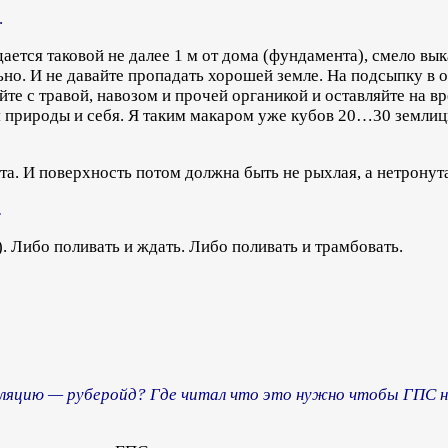
.
ется таковой не далее 1 м от дома (фундамента), смело вык
льно. И не давайте пропадать хорошей земле. На подсыпку в 
те с травой, навозом и прочей органикой и оставляйте на в
я природы и себя. Я таким макаром уже кубов 20…30 землиц
та. И поверхность потом должна быть не рыхлая, а нетронут
.
 Либо поливать и ждать. Либо поливать и трамбовать.
оляцию — руберойд? Где читал что это нужно чтобы ГПС н