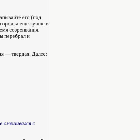
апывайте его (под
огород, а еще лучше в
ремя созренвания,
ы перебрал и
ая — твердая. Далее:
е смешивался с