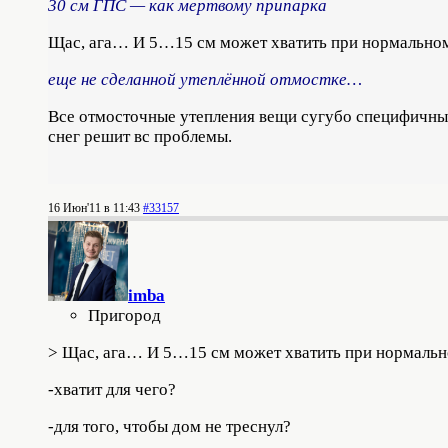
30 см ГПС — как мертвому припарка
Щас, ага… И 5…15 см может хватить при нормальном 
еще не сделанной утеплённой отмостке…
Все отмосточные утепления вещи сугубо специфичные 
снег решит вс проблемы.
16 Июн'11 в 11:43
#33157
imba
Пригород
> Щас, ага… И 5…15 см может хватить при нормальн
-хватит для чего?
-для того, чтобы дом не треснул?