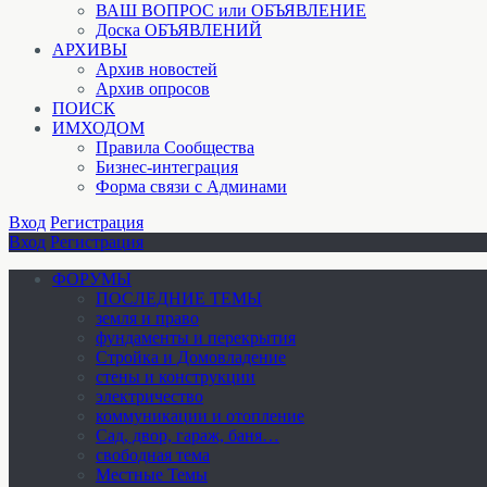
ВАШ ВОПРОС или ОБЪЯВЛЕНИЕ
Доска ОБЪЯВЛЕНИЙ
АРХИВЫ
Архив новостей
Архив опросов
ПОИСК
ИМХОДОМ
Правила Сообщества
Бизнес-интеграция
Форма связи с Админами
Вход
Регистрация
Вход
Регистрация
ФОРУМЫ
ПОСЛЕДНИЕ ТЕМЫ
земля и право
фундаменты и перекрытия
Стройка и Домовладение
стены и конструкции
электричество
коммуникации и отопление
Cад, двор, гараж, баня…
свободная тема
Местные Темы