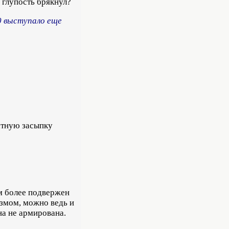
 глупость брякнул?
0 выступало еще
атную засыпку
м более подвержен
измом, можно ведь и
на не армирована.