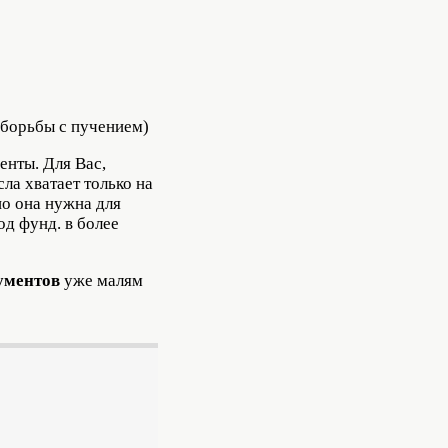
 борьбы с пучением)
енты. Для Вас,
ла хватает только на
но она нужна для
од фунд. в более
гументов
уже малям