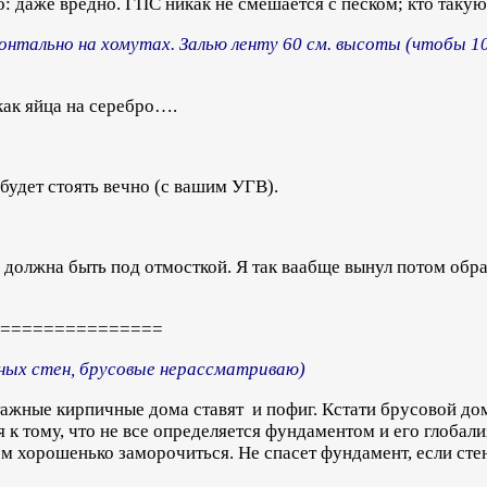
 даже вредно. ГПС никак не смешается с песком; кто такую
онтально на хомутах. Залью ленту 60 см. высоты (чтобы 1
как яйца на серебро….
 будет стоять вечно (с вашим УГВ).
 должна быть под отмосткой. Я так ваабще вынул потом обр
===============
нных стен, брусовые нерассматриваю)
тажные кирпичные дома ставят и пофиг. Кстати брусовой до
 я к тому, что не все определяется фундаментом и его глобал
ом хорошенько заморочиться. Не спасет фундамент, если сте