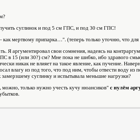
ем?
пучить суглинок и под 5 см ГПС, и под 30 см ГПС!
— как мертвому припарка…". (теперь только уточню, что для
ать. Я аргументировал свои сомнения, надеясь на контраргум
С в 15 (или 30?) см? Мне пока не шибко, ибо здравого смыс
ически никак не влияет на такое явление, как пучение. Навер
осал влагу из под того, что под ним, чтобы отвести воду из п
 к замерзшему суглинку и испытывала меньшие нагрузки?
да, можно, только нужно учесть кучу нюансиков"
с нулём ар
убытков.