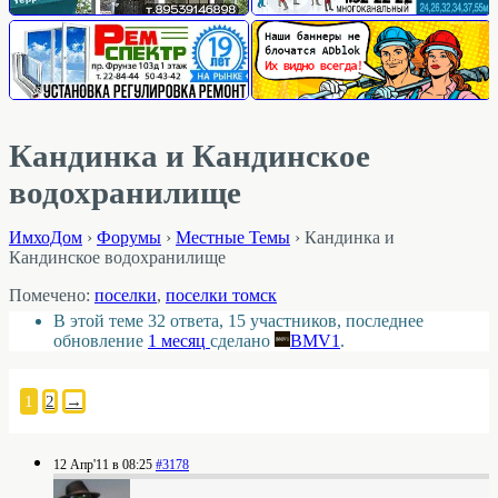
Кандинка и Кандинское
водохранилище
ИмхоДом
›
Форумы
›
Местные Темы
›
Кандинка и
Кандинское водохранилище
Помечено:
поселки
,
поселки томск
В этой теме 32 ответа, 15 участников, последнее
обновление
1 месяц
сделано
BMV1
.
1
2
→
12 Апр'11 в 08:25
#3178