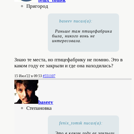
fenix_tomsk
Пригород
baseev писал(а):
Раньше там птицефабрика
была, никого вонь не
интересовала.
Знаю те места, но птицефабрику не помню. Это в
каком году ее закрыли и где она находилась?
15 Июл'22 в 09:53
#551107
baseev
Степановка
fenix_tomsk писал(а):
Это в каком году ее закрыли