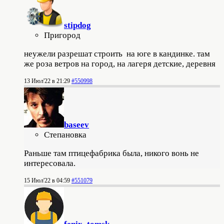
stipdog
Пригород
неужели разрешат строить на юге в кандинке. там
же роза ветров на город, на лагеря детские, деревня
13 Июл'22 в 21:29
#550998
baseev
Степановка
Раньше там птицефабрика была, никого вонь не
интересовала.
15 Июл'22 в 04:59
#551079