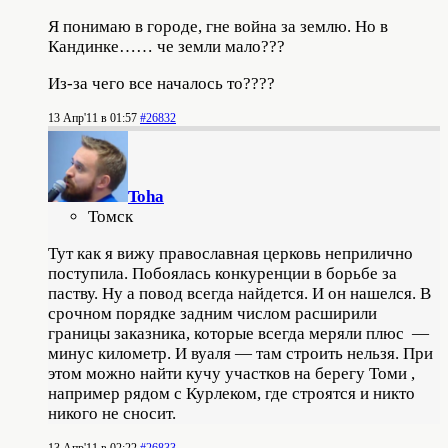
Я понимаю в городе, гне война за землю. Но в
Кандинке…… че земли мало???
Из-за чего все началось то????
13 Апр'11 в 01:57
#26832
Toha
Томск
Тут как я вижу православная церковь неприлично
поступила. Побоялась конкуренции в борьбе за
паству. Ну а повод всегда найдется. И он нашелся. В
срочном порядке задним числом расширили
границы заказника, которые всегда меряли плюс —
минус километр. И вуаля — там строить нельзя. При
этом можно найти кучу участков на берегу Томи ,
например рядом с Курлеком, где строятся и никто
никого не сносит.
13 Апр'11 в 02:22
#26833