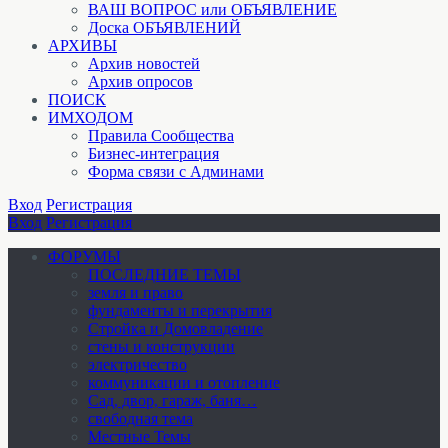
ВАШ ВОПРОС или ОБЪЯВЛЕНИЕ
Доска ОБЪЯВЛЕНИЙ
АРХИВЫ
Архив новостей
Архив опросов
ПОИСК
ИМХОДОМ
Правила Сообщества
Бизнес-интеграция
Форма связи с Админами
Вход
Регистрация
Вход
Регистрация
ФОРУМЫ
ПОСЛЕДНИЕ ТЕМЫ
земля и право
фундаменты и перекрытия
Стройка и Домовладение
стены и конструкции
электричество
коммуникации и отопление
Cад, двор, гараж, баня…
свободная тема
Местные Темы