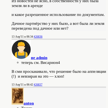
Из новостей не ясно, в собственности у них была
земля ли в аренде
и какое разрешенное использование по документам.
Дачное партнёрство у них было, а вот была ли земля
переведена под дачное или нет?
13 Апр'11 в 06:34
#26836
не admin
теперь см. Висариoн4
В сми проскакивало, что решение было на аппеляции
(!) и невзирая на это — хлоп!
13 Апр'11 в 06:42
#26837
anton