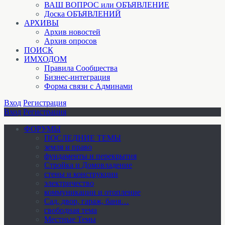
ВАШ ВОПРОС или ОБЪЯВЛЕНИЕ
Доска ОБЪЯВЛЕНИЙ
АРХИВЫ
Архив новостей
Архив опросов
ПОИСК
ИМХОДОМ
Правила Сообщества
Бизнес-интеграция
Форма связи с Админами
Вход
Регистрация
Вход
Регистрация
ФОРУМЫ
ПОСЛЕДНИЕ ТЕМЫ
земля и право
фундаменты и перекрытия
Стройка и Домовладение
стены и конструкции
электричество
коммуникации и отопление
Cад, двор, гараж, баня…
свободная тема
Местные Темы