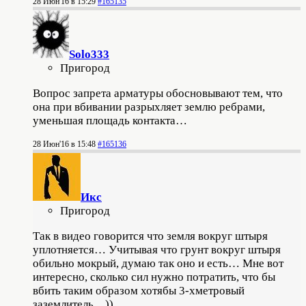
28 Июн'16 в 15:29
#165135
Solo333
Пригород
Вопрос запрета арматуры обосновывают тем, что
она при вбивании разрыхляет землю ребрами,
уменьшая площадь контакта…
28 Июн'16 в 15:48
#165136
Икс
Пригород
Так в видео говорится что земля вокруг штыря
уплотняется… Учитывая что грунт вокруг штыря
обильно мокрый, думаю так оно и есть… Мне вот
интересно, сколько сил нужно потратить, что бы
вбить таким образом хотябы 3-хметровый
заземлитель…))