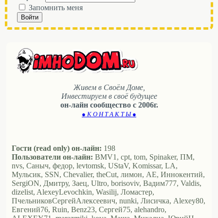
Запомнить меня
Войти
Живем в Своём Доме,
Инвестируем в своё будущее
он-лайн сообщество с 2006г.
● К О Н Т А К Т Ы ●
Гости (read only) он-лайн:
198
Пользователи он-лайн:
BMV1, cpt, tom, Spinaker, ПМ,
nvs, Саныч, федор, levtomsk, UStaV, Komissar, LA,
Мульсик, SSN, Chevalier, theCut, лимон, АЕ, Иннокентий,
SergiON, Дмитру, Заец, Ultro, borisoviv, Вадим777, Valdis,
dizelist, AlexeyLevochkin, Wasilij, Ломастер,
ПчельниковСергейАлексеевич, nunki, Лисичка, Alexey80,
Евгений76, Ruin, Benz23, Сергей75, alehandro,