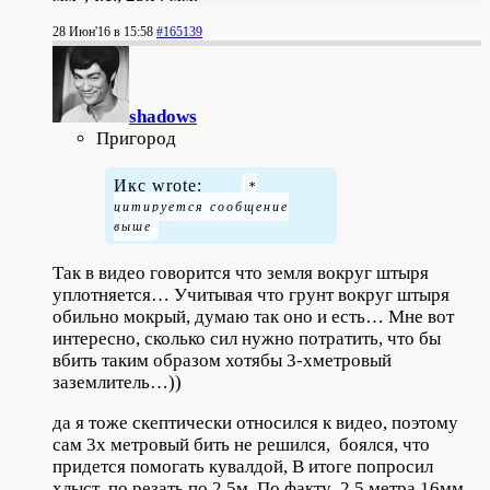
28 Июн'16 в 15:58
#165139
shadows
Пригород
Икс wrote:
Так в видео говорится что земля вокруг штыря
уплотняется… Учитывая что грунт вокруг штыря
обильно мокрый, думаю так оно и есть… Мне вот
интересно, сколько сил нужно потратить, что бы
вбить таким образом хотябы 3-хметровый
заземлитель…))
да я тоже скептически относился к видео, поэтому
сам 3х метровый бить не решился, боялся, что
придется помогать кувалдой, В итоге попросил
хлыст по резать по 2.5м. По факту 2.5 метра 16мм