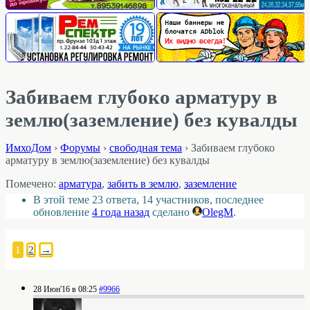
Забиваем глубоко арматуру в
землю(заземление) без кувалды
ИмхоДом
›
Форумы
›
свободная тема
›
Забиваем глубоко
арматуру в землю(заземление) без кувалды
Помечено:
арматура
,
забить в землю
,
заземление
В этой теме 23 ответа, 14 участников, последнее
обновление
4 года назад
сделано
OlegM
.
1
2
→
28 Июн'16 в 08:25
#9966