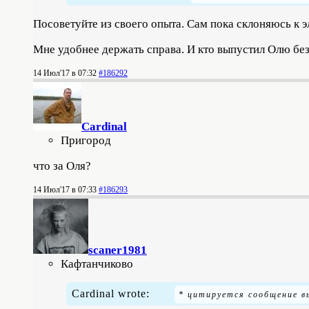
Посоветуйте из своего опыта. Сам пока склоняюсь к э
Мне удобнее держать справа. И кто выпустил Олю бе
14 Июл'17 в 07:32
#186292
Cardinal
Пригород
что за Оля?
14 Июл'17 в 07:33
#186293
scaner1981
Кафтанчиково
Cardinal wrote: