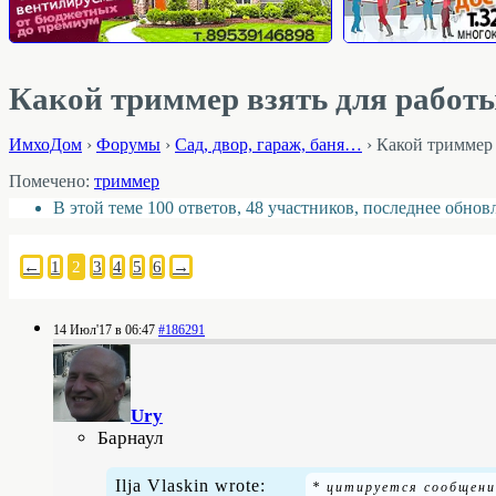
Какой триммер взять для работы
ИмхоДом
›
Форумы
›
Cад, двор, гараж, баня…
›
Какой триммер 
Помечено:
триммер
В этой теме 100 ответов, 48 участников, последнее обно
←
1
2
3
4
5
6
→
14 Июл'17 в 06:47
#186291
Ury
Барнаул
Ilja Vlaskin wrote: