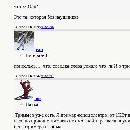
что за Оля?
Это та, которая без наушников
14 Июл'17 в 07:56
#186296
psm
Ветеран-3
понеслась…. что, соседка слева уехала что ли?! о тр
14 Июл'17 в 08:42
#186297
nos
Наука
Триммер уже есть. Я примерженец электро. от
1КВт и
и то по причине того что не смог найти развалившуюс
бензотримера и забыл.