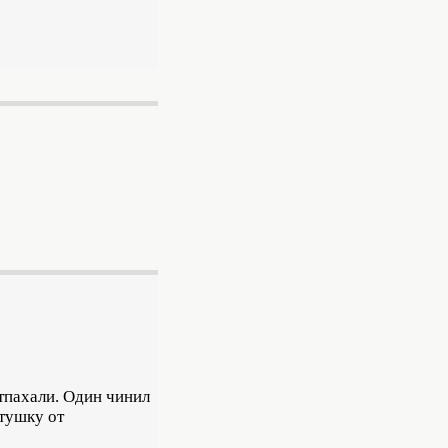
отпахали. Один чинил
атушку от