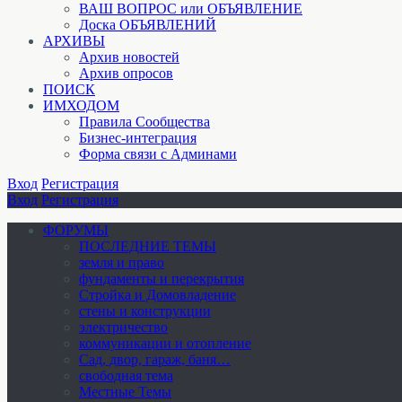
ВАШ ВОПРОС или ОБЪЯВЛЕНИЕ
Доска ОБЪЯВЛЕНИЙ
АРХИВЫ
Архив новостей
Архив опросов
ПОИСК
ИМХОДОМ
Правила Сообщества
Бизнес-интеграция
Форма связи с Админами
Вход
Регистрация
Вход
Регистрация
ФОРУМЫ
ПОСЛЕДНИЕ ТЕМЫ
земля и право
фундаменты и перекрытия
Стройка и Домовладение
стены и конструкции
электричество
коммуникации и отопление
Cад, двор, гараж, баня…
свободная тема
Местные Темы