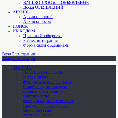
ВАШ ВОПРОС или ОБЪЯВЛЕНИЕ
Доска ОБЪЯВЛЕНИЙ
АРХИВЫ
Архив новостей
Архив опросов
ПОИСК
ИМХОДОМ
Правила Сообщества
Бизнес-интеграция
Форма связи с Админами
Вход
Регистрация
Вход
Регистрация
ФОРУМЫ
ПОСЛЕДНИЕ ТЕМЫ
земля и право
фундаменты и перекрытия
Стройка и Домовладение
стены и конструкции
электричество
коммуникации и отопление
Cад, двор, гараж, баня…
свободная тема
Местные Темы