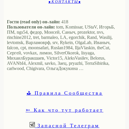
● К О Н Т А К Т Ы ●
Гости (read only) он-лайн:
418
Пользователи он-лайн:
tom, Komissar, UStaV, ИгорьБ,
ПМ, ngs54, федор, Моисей, Саныч, prozektor, nvs,
rinchine2012, tret, barmaleo, LA, egorchik, Rand, Wasilij,
levtomsk, Варламоврф, srv, Rykein, OlgaLab, Иваныч,
falcon, cpt, moonsafari, Ruslan1984, IljaVlaskin, theCut,
Сергей, vovkax, лимон, SilverOkorok, lisyaga,
МихаилБуракшаев, Victor15, AleksVasilev, Belorus,
AVANbI4, Alexmil, savko, Заец, pryazhi, TerraSibirika,
carlwood, Chigivara, ОльгаДокукина …
⛳ Правила Сообщества
➳ Как что тут работает
Запасной Телеграм