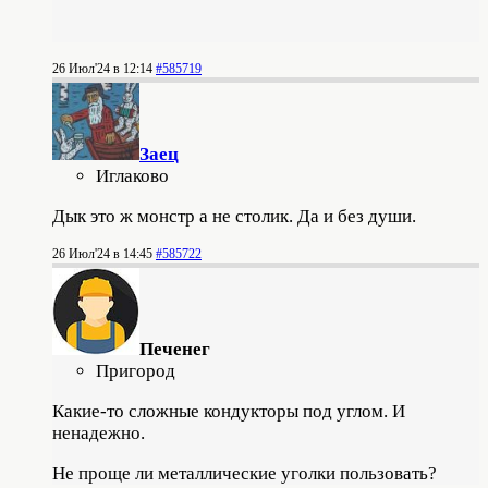
26 Июл'24 в 12:14
#585719
Заец
Иглаково
Дык это ж монстр а не столик. Да и без души.
26 Июл'24 в 14:45
#585722
Печенег
Пригород
Какие-то сложные кондукторы под углом. И
ненадежно.
Не проще ли металлические уголки пользовать?