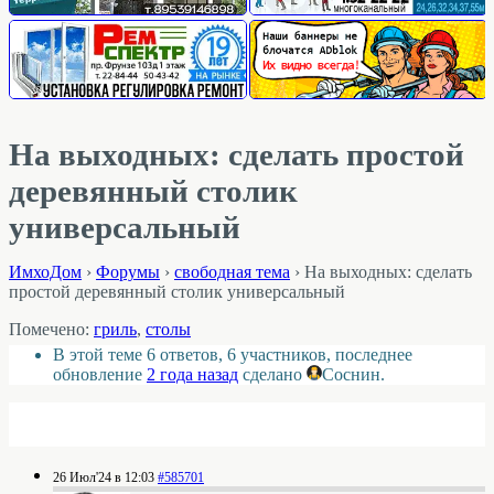
На выходных: сделать простой
деревянный столик
универсальный
ИмхоДом
›
Форумы
›
свободная тема
›
На выходных: сделать
простой деревянный столик универсальный
Помечено:
гриль
,
столы
В этой теме 6 ответов, 6 участников, последнее
обновление
2 года назад
сделано
Соснин
.
26 Июл'24 в 12:03
#585701