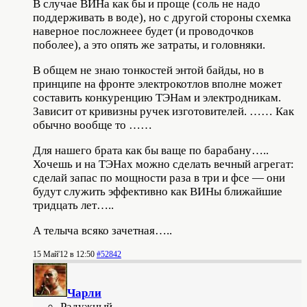
В случае ВИНа как бы и проще (соль не надо
поддерживать в воде), но с другой стороны схемка
наверное посложнеее будет (и проводочков
поболее), а это опять же затраты, и головняки.
В общем не знаю тонкостей энтой байды, но в
принципе на фронте электрокотлов вполне может
составить конкуренцию ТЭНам и электродникам.
Зависит от кривизны ручек изготовителей. …… Как
обычно вообще то ……
Для нашего брата как бы ваще по барабану…..
Хочешь и на ТЭНах можно сделать вечный агрегат:
сделай запас по мощности раза в три и фсе — они
будут служить эффективно как ВИНы ближайшие
тридцать лет…..
А телыча всяко зачетная…..
15 Май'12 в 12:50
#52842
Чарли
Радужный