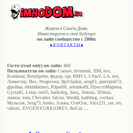
Живем в Своём Доме,
Инвестируем в своё будущее
он-лайн сообщество с 2006г.
● К О Н Т А К Т Ы ●
Гости (read only) он-лайн:
460
Пользователи он-лайн:
Саныч, levtomsk, ПМ, nvs,
Komissar, RemSpektr, федор, cpt, BMV1, UStaV, LA, tret,
Ломастер, Икс, Progressor, IljaVlaskin, serg03, дмитрий72,
glpolina, rikkitikkitavi, ЮрийН, artemkaftf, ПростоМарина,
Gyrza81, Lotar, raz65, barkoleg, Заец, Левша, 3Dmax,
лимон, tom, Chevalier, falcon, Wasilij, kaifsheg, vovkax,
Мульсик, Serg73, bonto, Алька, ОлеОле, Alex231, usr, srv,
viktorc, EVGENYGRIGOREV, theCut …