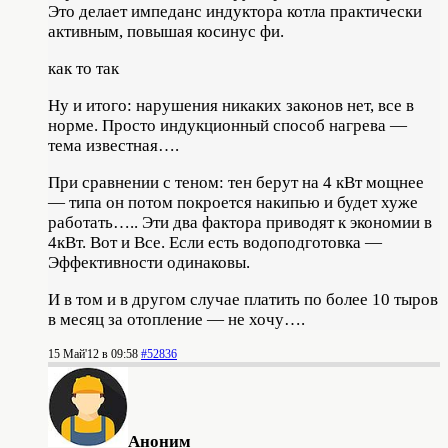
Это делает импеданс индуктора котла практически
активным, повышая косинус фи.
как то так
Ну и итого: нарушения никаких законов нет, все в
норме. Просто индукционный способ нагрева —
тема известная….
При сравнении с теном: тен берут на 4 кВт мощнее
— типа он потом покроется накипью и будет хуже
работать….. Эти два фактора приводят к экономии в
4кВт. Вот и Все. Если есть водоподготовка —
Эффективности одинаковы.
И в том и в другом случае платить по более 10 тыров
в месяц за отопление — не хочу….
15 Май'12 в 09:58
#52836
Аноним