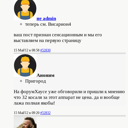
не admin
теперь см. Висариoн4
ваш пост признан сенсационным и мы его
выставляем на первую страницу
15 Май'12 в 08:58
#52830
Аноним
Пригород
На форумХаусе уже обговорили и пришли к мнению
что 32 косаля за этот аппарат не цена. да и вообще
лажа полная якобы!
15 Май'12 в 09:20
#52832