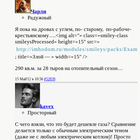
Чарли
Радужный
Я пока на дровах с углем, по- старому, по-рабоче-
крестьянскому….
<img alt="» class=»smiley-class
smileysProcessed» height=»15″ src=»
http://imhodom.ru/modules/smileys/packs/Exam
; title=»Злой — » width=»15″ />
290 кв.м. за 28 тыров на отопительный сезон…
15 Май'12 в 10:56
#52839
kavex
Просторный
С чего взяли, что это будет дешевле газа? Сравнение
делается только с обычным электрическим теном
(даже не с любым электрическим котлом)! Просто