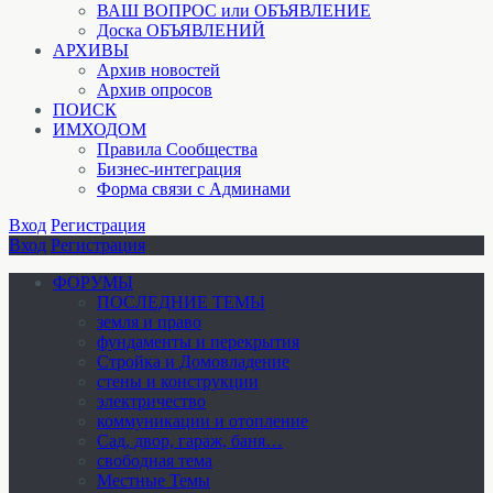
ВАШ ВОПРОС или ОБЪЯВЛЕНИЕ
Доска ОБЪЯВЛЕНИЙ
АРХИВЫ
Архив новостей
Архив опросов
ПОИСК
ИМХОДОМ
Правила Сообщества
Бизнес-интеграция
Форма связи с Админами
Вход
Регистрация
Вход
Регистрация
ФОРУМЫ
ПОСЛЕДНИЕ ТЕМЫ
земля и право
фундаменты и перекрытия
Стройка и Домовладение
стены и конструкции
электричество
коммуникации и отопление
Cад, двор, гараж, баня…
свободная тема
Местные Темы