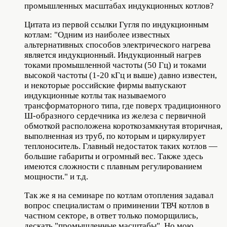
промышленных масштабах индукционных котлов?
Цитата из первой ссылки Гугля по индукционным
котлам: "Одним из наиболее известных
альтернативных способов электрического нагрева
является индукционный. Индукционный нагрев
токами промышленной частоты (50 Гц) и токами
высокой частоты (1-20 кГц и выше) давно известен,
и некоторые российские фирмы выпускают
индукционные котлы так называемого
трансформаторного типа, где поверх традиционного
Ш-образного сердечника из железа с первичной
обмоткой расположена короткозамкнутая вторичная,
выполненная из труб, по которым и циркулирует
теплоноситель. Главный недостаток таких котлов —
большие габариты и огромный вес. Также здесь
имеются сложности с плавным регулированием
мощности." и т.д.
Так же я на семинаре по котлам отопления задавал
вопрос специалистам о приминении ТВЧ котлов в
частном секторе, в ответ только поморщились,
дескать "промышленные масштабы". Но мою