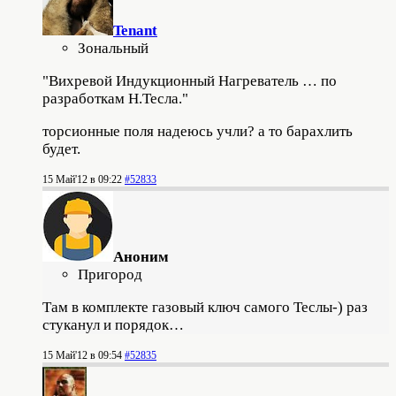
Tenant
Зональный
"Вихревой Индукционный Нагреватель … по
разработкам Н.Тесла."
торсионные поля надеюсь учли? а то барахлить
будет.
15 Май'12 в 09:22
#52833
Аноним
Пригород
Там в комплекте газовый ключ самого Теслы-) раз
стуканул и порядок…
15 Май'12 в 09:54
#52835