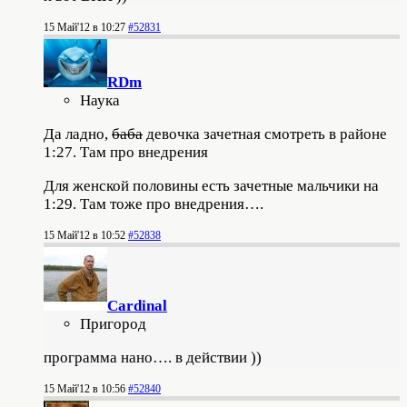
15 Май'12 в 10:27
#52831
RDm
Наука
Да ладно,
баба
девочка зачетная
смотреть в районе
1:27. Там про внедрения
Для женской половины есть зачетные мальчики на
1:29. Там тоже про внедрения….
15 Май'12 в 10:52
#52838
Cardinal
Пригород
программа нано…. в действии ))
15 Май'12 в 10:56
#52840